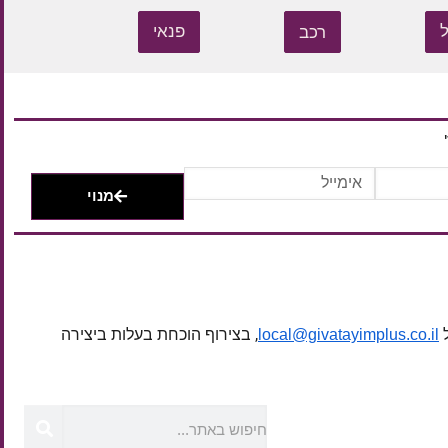
רכב
פנאי
מנוי
ל
, בצירוף הוכחת בעלות ביצירה
local@givatayimplus.co.il