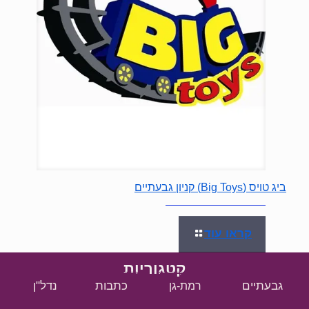
ביג טויס (Big Toys) קניון גבעתיים
קראו עוד
קטגוריות
גבעתיים
כתבות
נדל"ן
רמת-גן