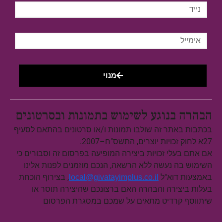
מנוי
הבהרה בנוגע לשימוש בתמונות ובסרטונים
בכתבות באתר זה שולבו תמונות ו/או סרטונים בהתאם לסעיף
27א לחוק זכויות יוצרים, התשס"ח–2007.
אם אתם בעלי זכויות ביצירה המופיעה בפרסום זה וסבורים כי
השימוש בה נעשה ללא הרשאה, הנכם מוזמנים לפנות אלינו
באמצעות דוא"ל
, בצירוף הוכחת
local@givatayimplus.co.il
בעלות ביצירה והבהרה האם ברצונכם שהיצירה תוסר או
שיתווסף קרדיט מתאים על שמכם במסגרת הפרסום