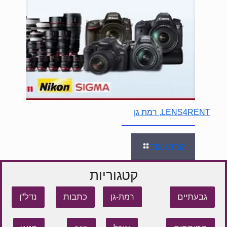
LENS4RENT, רמת גן
קראו עוד
קטגוריות
גבעתיים
כתבות
נדל"ן
רמת-גן