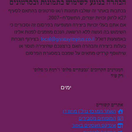
הבהרה בנוגע לשימוש בתמונות ובסרטונים
בכתבות באתר זה שולבו תמונות ו/או סרטונים בהתאם לסעיף
27א לחוק זכויות יוצרים, התשס"ח–2007.
אם אתם בעלי זכויות ביצירה המופיעה בפרסום זה וסבורים כי
השימוש בה נעשה ללא הרשאה, הנכם מוזמנים לפנות אלינו
באמצעות דוא"ל
, בצירוף הוכחת
local@givatayimplus.co.il
בעלות ביצירה והבהרה האם ברצונכם שהיצירה תוסר או
שיתווסף קרדיט מתאים על שמכם במסגרת הפרסום
המגזינים הקרובים 'גבעתיים פלוס' ו'רמת גן פלוס'
רק עוד
ימים
אתרים קשורים
האתר המרכזי נדל"ן מחוז דן
המומחים מסבירים
אינדקס העסקים באזור