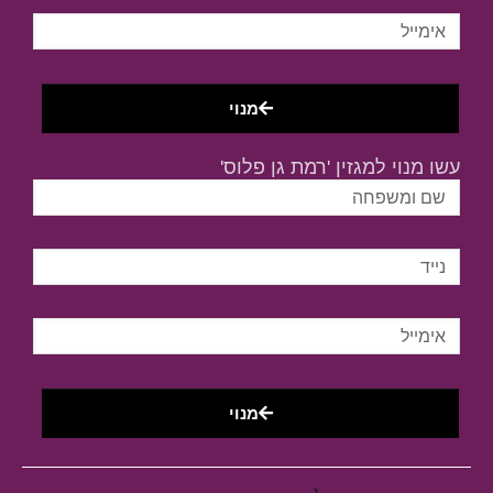
מנוי
עשו מנוי למגזין 'רמת גן פלוס'
מנוי