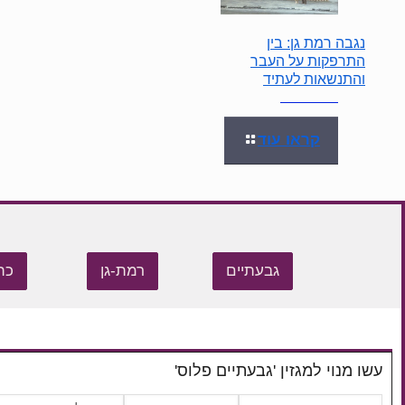
נגבה רמת גן: בין
התרפקות על העבר
והתנשאות לעתיד
קראו עוד
גבעתיים
רמת-גן
כת
עשו מנוי למגזין 'גבעתיים פלוס'