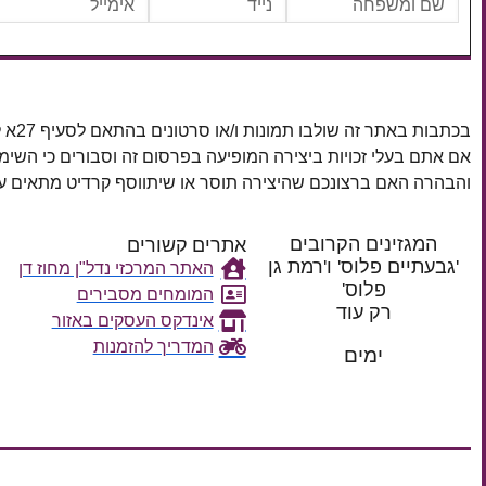
בכתבות באתר זה שולבו תמונות ו/או סרטונים בהתאם לסעיף 27א לחוק זכויות יוצרים, התשס"ח–2007.
אם אתם בעלי זכויות ביצירה המופיעה בפרסום זה וסבורים כי השי
והבהרה האם ברצונכם שהיצירה תוסר או שיתווסף קרדיט מתאים
המגזינים הקרובים
אתרים קשורים
'גבעתיים פלוס' ו'רמת גן
האתר המרכזי נדל"ן מחוז דן
פלוס'
המומחים מסבירים
רק עוד
אינדקס העסקים באזור
המדריך להזמנות
ימים