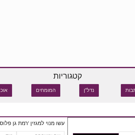
קטגוריות
בות
נדל"ן
המומחים
אוכל
עשו מנוי למגזין 'רמת גן פלוס'