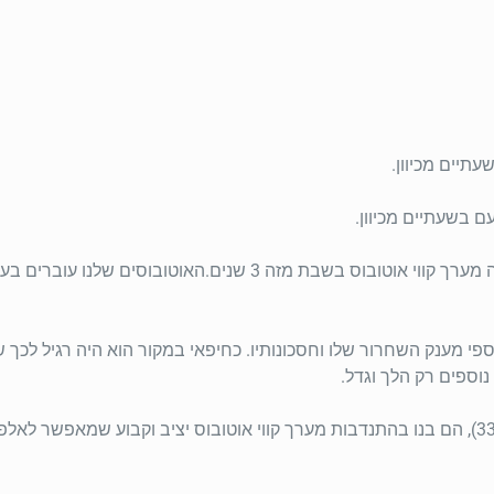
״נוע תנוע״ היא אגודה שיתופית ללא מטרות רווח, אשר מפעילה מערך קווי
וורץ תיכון (25) הקים אותה בעזרת כספי מענק השחרור שלו וחסכונותיו. כחיפאי במקור ה
נוספים רק הלך וגדל.