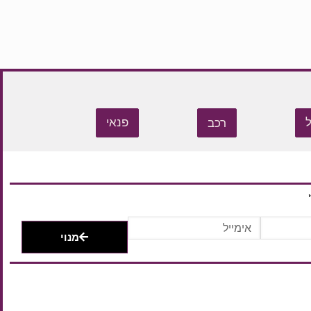
רכב
פנאי
מנוי