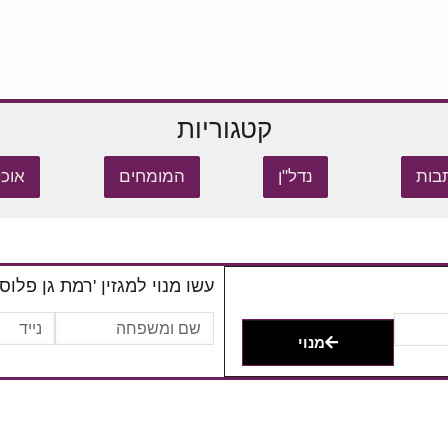
קטגוריות
בות
נדל"ן
המומחים
אוכל
עשו מנוי למגזין 'רמת גן פלוס'
מנוי