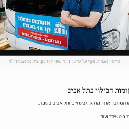
מייסד אגודת ואף על פי כן, רועי שוורץ תיכון. צילום: אביחי לוי
ומות הבילוי בתל אביב
 רוטשילד ועוד.