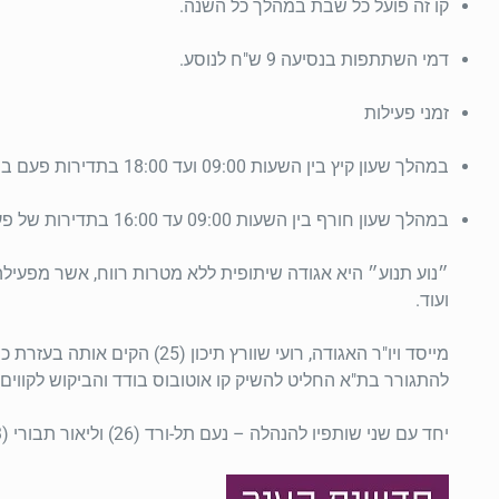
קו זה פועל כל שבת במהלך כל השנה.
דמי השתתפות בנסיעה 9 ש"ח לנוסע.
זמני פעילות
במהלך שעון קיץ בין השעות 09:00 ועד 18:00 בתדירות פעם בשעתיים מכיוון.
במהלך שעון חורף בין השעות 09:00 עד 16:00 בתדירות של פעם בשעתיים מכיוון.
ועוד.
מייסד ויו"ר האגודה, רועי ש
להתגורר בת"א החליט להשיק קו אוטובוס בודד והביקוש לקווים 
יחד עם שני שותפיו להנהלה – נעם תל-ורד (26) וליאור תבורי (33), הם בנו בהתנדבות מערך קווי אוטובוס יציב וקבוע שמאפשר לאלפי אנשים לבחור כיצד לבלות את השבת שלהם.