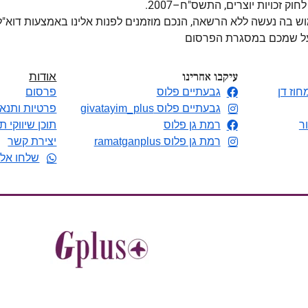
מוש בה נעשה ללא הרשאה, הנכם מוזמנים לפנות אלינו באמצעות דוא"
 על שמכם במסגרת הפרסום
עיקבו אחרינו
אודות
חוז דן
גבעתיים פלוס
פרסום
גבעתיים פלוס givatayim_plus
פרטיות ותנאי
ר
רמת גן פלוס
תוכן שיווקי ת
רמת גן פלוס ramatganplus
יצירת קשר
שלחו אלי