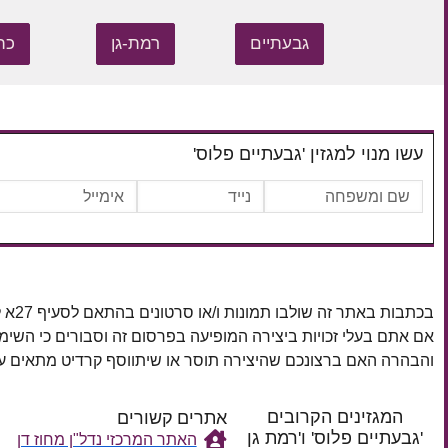
גבעתיים
רמת-גן
כת
עשו מנוי למגזין 'גבעתיים פלוס'
בכתבות באתר זה שולבו תמונות ו/או סרטונים בהתאם לסעיף 27א לחוק זכויות יוצרים, התשס"ח–2007.
אם אתם בעלי זכויות ביצירה המופיעה בפרסום זה וסבורים כי השי
והבהרה האם ברצונכם שהיצירה תוסר או שיתווסף קרדיט מתאים
המגזינים הקרובים
אתרים קשורים
'גבעתיים פלוס' ו'רמת גן
האתר המרכזי נדל"ן מחוז דן