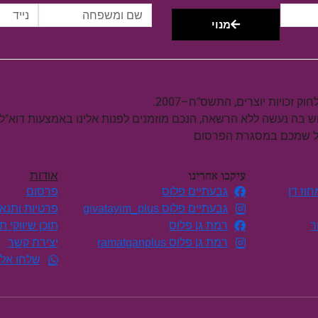
מנוי
וש בה נעשה ללא הרשאה, הנכם מוזמנים לפנות אלינו באמצעות דוא"ל
על שמכם במסגרת הפרסום
עיקבו אחרינו
אודות
וז דן
גבעתיים פלוס
פרסום
גבעתיים פלוס givatayim_plus
פרטיות ותנא
ר
רמת גן פלוס
תוכן שיווקי 
רמת גן פלוס ramatganplus
יצירת קשר
שלחו אלי