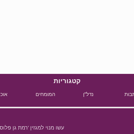
קטגוריות
בות
נדל"ן
המומחים
אוכל
עשו מנוי למגזין 'רמת גן פלוס'