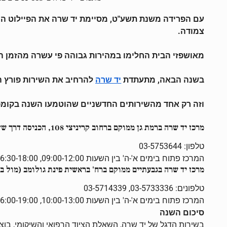
עם הפרידה משנת תשע"ט, מסיימת יד שרה את הפיילוט המוצ
צמודה.
מאושפזי הבית החלימו במהירות גבוהה פי עשרה מהזמן 
בשנה הבאה, מתעתדת
להרחיב את השירות פורץ ה
יד שרה
וזה רק אחד מהשירותים החדשניים שהוטמעו השנה בקומפלקס השירותים הרב מערכתי המס
מרכז יד שרה ברמת גן ממוקם ברחוב קריניצי 108, הכניסה דרך שד' התמרים
טלפון: 03-5753644
המרכז פתוח בימים א'-ה' בין השעות 09:00-12:00, 16:30-18:00, וביום ו' וערבי חג: 10:00-12:00
מרכז יד שרה ב
גבעתיים
ממוקם ברח'
בראשית פינת גולומב (מול בראשית 13), בכניסה
טלפונים: 03-5733336, 03-5714339
המרכז פתוח בימים א'-ה' בין השעות 10:00-13:00, 16:00-19:00, וביום ו' וערבי חג: 10:00-12:00
סיכום השנה