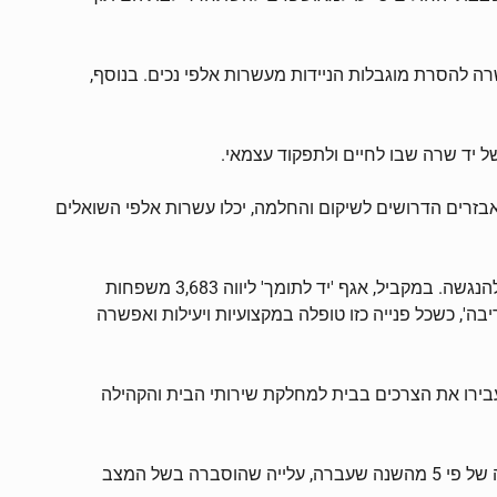
הביאו מתנדבי אגף הרכב של יד שרה להסרת מוגבלות הניידות מעשרות אלפי נכים. בנוסף,
וף ההרמה ויתר האבזרים הדרושים לשיקום והחלמה, יכלו עשרות אלפי השואלים
המתנדבים במרכזי התצוגה של יד שרה סייעו ל-15,960 משפחות שצויידו בהדרכה מפורטת להתאמת הבית לצרכי יקיריהם הזקוקים להנגשה. במקביל, אגף 'יד לתומך' ליווה 3,683 משפחות
במחלקת הייעוץ המשפטי 'יד ריבה', כשכל פנייה כזו טופלה במקצועיות ויעילות ואפשרה
העבירו את הצרכים בבית למחלקת שירותי הבית והקהילה
2,338 מנויים חדשים הצטרפו השנה חינם למוקד המצוקה של יד שרה, שמתנדביו העניקו עזרה השנה ל-218,759 קריאות חירום. עלייה של פי 5 מהשנה שעברה, עלייה שהוסברה בשל המצב