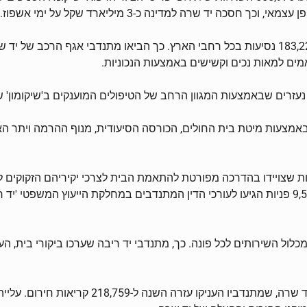
ד שרה למדינה כ-3 מיליארד שקל על ימי אשפוז.
מתנדבי אגף ה'נכוניות' – שירות ההסעה לנכים, ביצעו השנה 183,222 נסיעות בכל רחבי הארץ. כך 
אמים למאות נכים וקשישים באמצעות הנכוניות.
יקה השנה 23,131 חדרי בתי חולים. באמצעות מיטת בית החולים, הכורסה הסיעודית, מנ
התומכות בהורים מבוגרים וסייע להם במגוון דרכים. בנוסף, 9,573 פניות הגיעו לעורכי הדין המתנדבים 
לול השירותים לכל פונה. כך, מתנדבי יד ריבה שערכו ביקורי בית, 