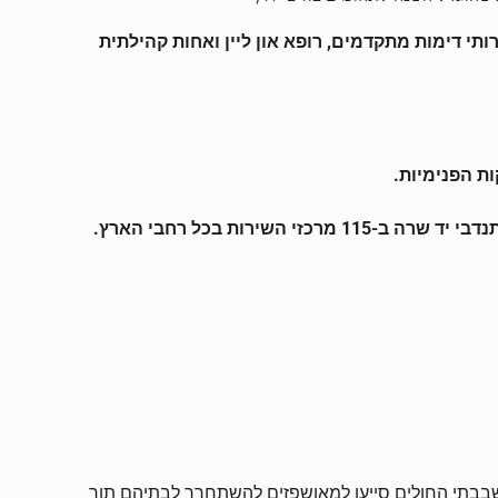
י דימות מתקדמים, רופא און ליין ואחות קהילתית
ת הפנימיות.
יטי הציוד הרפואי-שיקומי. הסניפים שבבתי החולים סייעו למאושפזים להשתחרר לבתיהם תוך