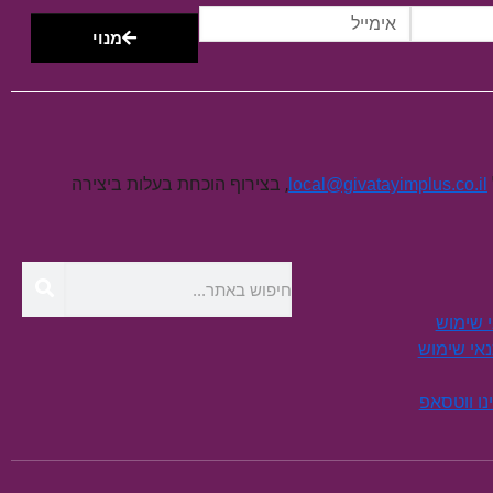
מנוי
, בצירוף הוכחת בעלות ביצירה
local@givatayimplus.co.il
י שימוש
תנאי שימוש
נו ווטסאפ