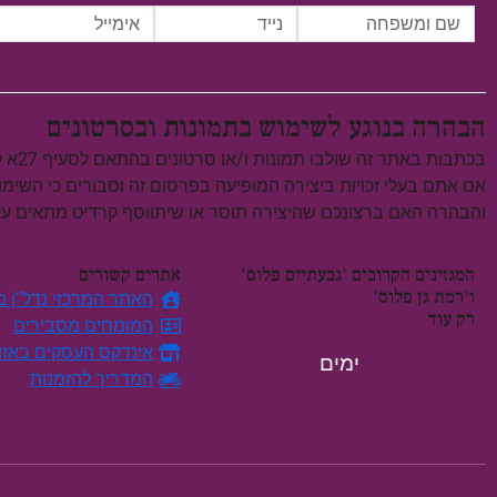
הבהרה בנוגע לשימוש בתמונות ובסרטונים
בכתבות באתר זה שולבו תמונות ו/או סרטונים בהתאם לסעיף 27א לחוק זכויות יוצרים, התשס"ח–2007.
אם אתם בעלי זכויות ביצירה המופיעה בפרסום זה וסבורים כי השימ
והבהרה האם ברצונכם שהיצירה תוסר או שיתווסף קרדיט מתאים 
המגזינים הקרובים 'גבעתיים פלוס'
אתרים קשורים
ו'רמת גן פלוס'
האתר המרכזי נדל"ן מח
רק עוד
המומחים מסבירים
אינדקס העסקים באזו
ימים
המדריך להזמנות