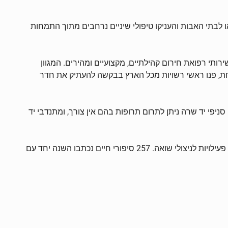
 או לבתי האבות והעניקו טיפולי שיניים נרחבים מתוך התמחות
ותי רפואת חירום קהילתיים, מקצועיים ומהירים. המגוון
ת, פנו ראשי רשויות מכל הארץ בבקשה להעתיק את חדר
לצד חדר המיון, הוקם השנה 'בית המרקחת הקהילתי' המספק חינם אין כסף ובשירות מהיר עד הבית מגוון רחב של תרופות. בכל 115 סניפי יד שרה ניתן לתרום תרופות בהם אין צורך, ומתנדבי יד
גם ביתר מחלקות יד שרה נרשמה השנה עלייה, כאשר בין היתר נערכו 14,481 ביקורי בית אצל קשישים ומרותקי בית בנוסף ל-10,190 פעילויות לניצולי שואה. 257 סיפורי חיים נכתבו השנה יחד עם