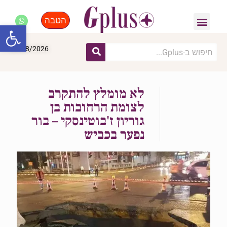
הטבה
פנאי, לייף סטייל, קניות
התחדשות עירונית
מומחים מקצועיים
פתח סרגל
08/08/2026
לא מומלץ להתקרב
לצומת הרחובות בן
גוריון ז'בוטינסקי – בור
נפער בכביש