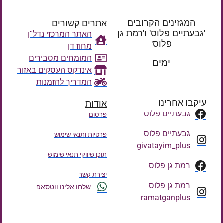
המגזינים הקרובים
אתרים קשורים
'גבעתיים פלוס' ו'רמת גן
האתר המרכזי נדל"ן
פלוס'
מחוז דן
רק עוד
המומחים מסבירים
ימים
אינדקס העסקים באזור
המדריך להזמנות
עיקבו אחרינו
אודות
גבעתיים פלוס
פרסום
גבעתיים פלוס
פרטיות ותנאי שימוש
givatayim_plus
תוכן שיווקי תנאי שימוש
רמת גן פלוס
יצירת קשר
רמת גן פלוס
שלחו אלינו ווטסאפ
ramatganplus