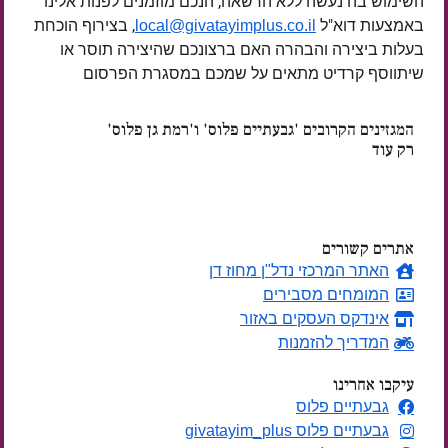
השימוש בה נעשה ללא הרשאה, הנכם מוזמנים לפנות אלינו
באמצעות דוא"ל
, בצירוף הוכחת
local@givatayimplus.co.il
בעלות ביצירה והבהרה האם ברצונכם שהיצירה תוסר או
שיתווסף קרדיט מתאים על שמכם במסגרת הפרסום
המגזינים הקרובים 'גבעתיים פלוס' ו'רמת גן פלוס'
רק עוד
ימים
אתרים קשורים
האתר המרכזי נדל"ן מחוז דן
המומחים מסבירים
אינדקס העסקים באזור
המדריך להזמנות
עיקבו אחרינו
גבעתיים פלוס
גבעתיים פלוס givatayim_plus