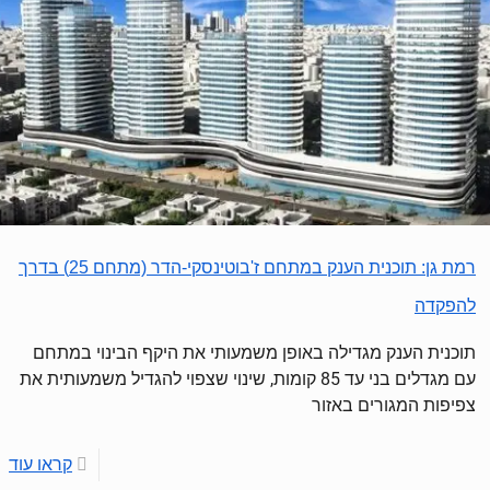
רמת גן: תוכנית הענק במתחם ז'בוטינסקי-הדר (מתחם 25) בדרך
להפקדה
תוכנית הענק מגדילה באופן משמעותי את היקף הבינוי במתחם
עם מגדלים בני עד 85 קומות, שינוי שצפוי להגדיל משמעותית את
צפיפות המגורים באזור
קראו עוד