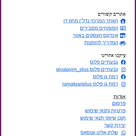
אתרים קשורים
האתר המרכזי נדל"ן מחוז דן
המומחים מסבירים
אינדקס העסקים באזור
המדריך להזמנות
עיקבו אחרינו
גבעתיים פלוס
גבעתיים פלוס givatayim_plus
רמת גן פלוס
רמת גן פלוס ramatganplus
אודות
פרסום
פרטיות ותנאי שימוש
תוכן שיווקי תנאי שימוש
יצירת קשר
שלחו אלינו ווטסאפ