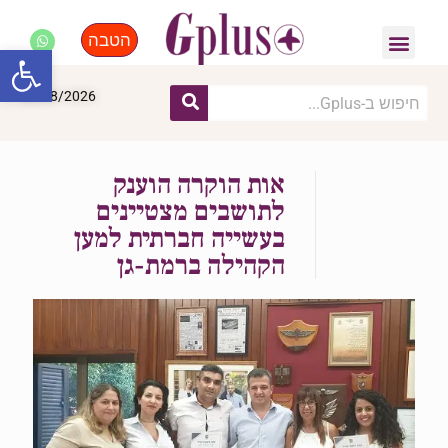
הטבה
פנאי, לייף סטייל, קניות
התחדשות עירונית
מומחים מקצועיים
פתח סרגל
08/08/2026
אות הוקרה הוענק
לתושבים מצטיינים
בעשייה חברתית למען
הקהילה ברמת-גן