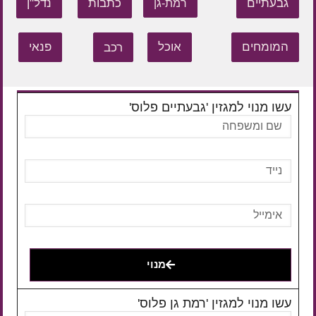
גבעתיים
כתבות
נדל"ן
רמת-גן
המומחים
אוכל
רכב
פנאי
עשו מנוי למגזין 'גבעתיים פלוס'
מנוי
עשו מנוי למגזין 'רמת גן פלוס'