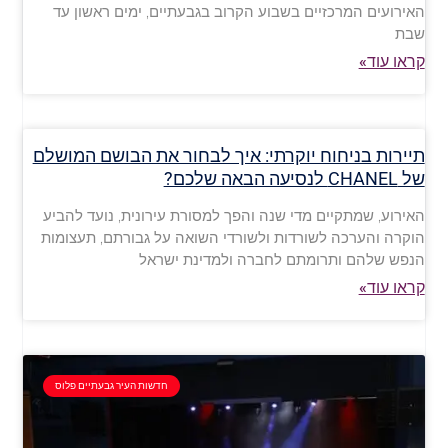
האירועים המרכזיים בשבוע הקרוב בגבעתיים, ימים ראשון עד
שבת
קראו עוד»
תיירות בניחוח יוקרתי: איך לבחור את הבושם המושלם
של CHANEL לנסיעה הבאה שלכם?
האירוע, שמתקיים מדי שנה והפך למסורת עירונית, נועד להביע
הוקרה והערכה לשורדות ולשורדי השואה על גבורתם, תעצומות
הנפש שלהם ותרומתם לחברה ולמדינת ישראל
קראו עוד»
חדשות העיר גבעתיים פלוס