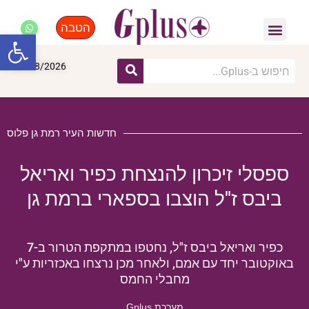
הטבה
פנאי, לייף סטייל, קניות
התחדשות עירונית
מומחים מקצועיים
פתח סרגל
07/08/2026
חדשות העיר רמת גן פלוס
ספסלי זיכרון להנצחת כפיר ואריאל
ביבס ז"ל הוצבו בספארי ברמת גן
כפיר ואריאל ביבס ז"ל, נחטפו במתקפת הטרור ב-7
באוקטובר יחד עם אמם, ולאחר מכן נרצחו באכזריות ע"י
מחבלי החמס
מערכת Gplus