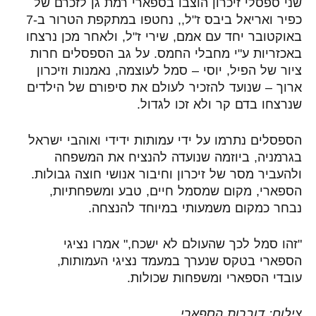
שני ספסלי זיכרון הוצבו בספארי רמת גן לזכרם של
כפיר ואריאל ביבס ז"ל,, נחטפו במתקפת הטרור ב-7
באוקטובר יחד עם אמם, שירי ז"ל, ולאחר מכן נרצחו
באכזריות ע"י מחבלי החמס. על גב הספסלים חרות
ציור של הפיל, יוסי – סמל לעוצמה, נאמנות וזיכרון
ארוך – שנועד להזכיר לעולם את סיפורם של הילדים
שנרצחו בדם קר ולא זכו לגדול.
הספסלים נתרמו על ידי עמותות ידידי ואוהבי ישראל
בגרמניה, ביוזמה שנועדה להנציח את המשפחה
ולהעביר מסר של זיכרון וחיבור אנושי חוצה גבולות.
הספארי, מקום שמסמל חיים, טבע ומשפחתיות,
נבחר כמקום משמעותי במיוחד להנצחה.
"זהו סמל לכך שהעולם לא ישכח," אמרו נציגי
הספארי בטקס שנערך במעמד נציגי העמותות,
עובדי הספארי ומשפחות שכולות.
צילום: דוברות הספארי