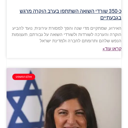
כ-350 שורדי השואה השתתפו בערב הוקרה מרגש
בגבעתיים
האירוע, שמתקיים מדי שנה והפך למסורת עירונית, נועד להביע
הוקרה והערכה לשורדות ולשורדי השואה על גבורתם, תעצומות
הנפש שלהם ותרומתם לחברה ולמדינת ישראל
קראו עוד»
אולם המשפט