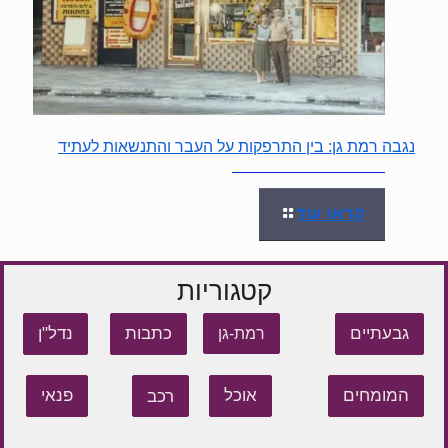
נגבה רמת גן: בין התרפקות על העבר והתנשאות לעתיד
קראו עוד
קטגוריות
גבעתיים
כתבות
נדל"ן
רמת-גן
המומחים
אוכל
רכב
פנאי