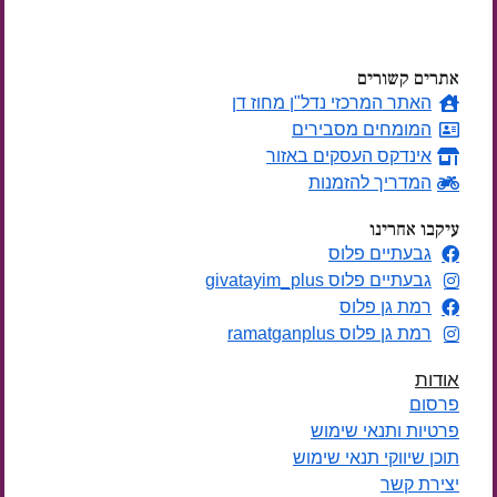
ימים
אתרים קשורים
האתר המרכזי נדל"ן מחוז דן
המומחים מסבירים
אינדקס העסקים באזור
המדריך להזמנות
עיקבו אחרינו
גבעתיים פלוס
גבעתיים פלוס givatayim_plus
רמת גן פלוס
רמת גן פלוס ramatganplus
אודות
פרסום
פרטיות ותנאי שימוש
תוכן שיווקי תנאי שימוש
יצירת קשר