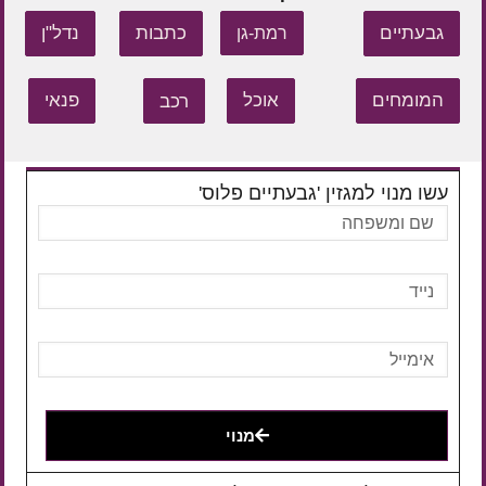
גבעתיים
כתבות
נדל"ן
רמת-גן
המומחים
אוכל
רכב
פנאי
עשו מנוי למגזין 'גבעתיים פלוס'
מנוי