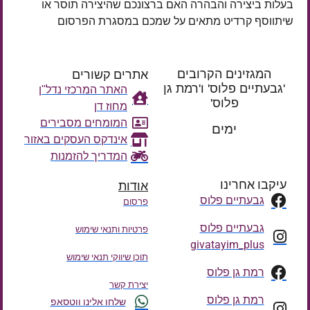
בעלות ביצירה והבהרה האם ברצונכם שהיצירה תוסר או
שיתווסף קרדיט מתאים על שמכם במסגרת הפרסום
המגזינים הקרובים
אתרים קשורים
'גבעתיים פלוס' ו'רמת גן
האתר המרכזי נדל"ן
פלוס'
מחוז דן
רק עוד
המומחים מסבירים
ימים
אינדקס העסקים באזור
המדריך להזמנות
עיקבו אחרינו
אודות
גבעתיים פלוס
פרסום
גבעתיים פלוס
פרטיות ותנאי שימוש
givatayim_plus
תוכן שיווקי תנאי שימוש
רמת גן פלוס
יצירת קשר
רמת גן פלוס
שלחו אלינו ווטסאפ