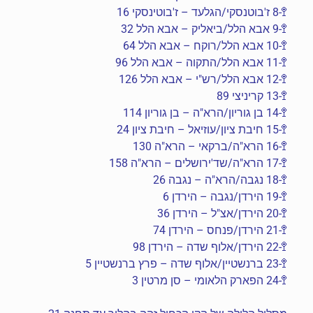
🚏-8 ז'בוטנסקי/הגלעד – ז'בוטינסקי 16
🚏-9 אבא הלל/ביאליק – אבא הלל 32
🚏-10 אבא הלל/רוקח – אבא הלל 64
🚏-11 אבא הלל/התקוה – אבא הלל 96
🚏-12 אבא הלל/רש"י – אבא הלל 126
🚏-13 קריניצי 89
🚏-14 בן גוריון/הרא"ה – בן גוריון 114
🚏-15 חיבת ציון/עוזיאל – חיבת ציון 24
🚏-16 הרא"ה/ברקאי – הרא"ה 130
🚏-17 הרא"ה/שד'ירושלים – הרא"ה 158
🚏-18 נגבה/הרא"ה – נגבה 26
🚏-19 הירדן/נגבה – הירדן 6
🚏-20 הירדן/אצ"ל – הירדן 36
🚏-21 הירדן/פנחס – הירדן 74
🚏-22 הירדן/אלוף שדה – הירדן 98
🚏-23 ברנשטיין/אלוף שדה – פרץ ברנשטיין 5
🚏-24 הפארק הלאומי – סן מרטין 3