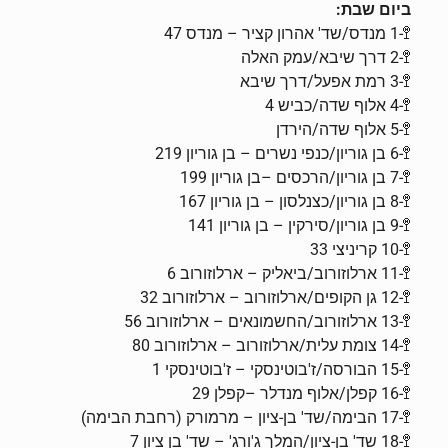
ביום שבת:
🚏-1 מנדס/שד' אהרון קציר – מנדס 47
🚏-2 דרך שיבא/עמק האלה
🚏-3 רמת אפעל/דרך שיבא
🚏-4 אלוף שדה/כביש 4
🚏-5 אלוף שדה/הירדן
🚏-6 בן גוריון/כנפי נשרים – בן גוריון 219
🚏-7 בן גוריון/הרכסים –בן גוריון 199
🚏-8 בן גוריון/כצנלסון – בן גוריון 167
🚏-9 בן גוריון/סירקין – בן גוריון 141
🚏-10 קריניצי 33
🚏-11 ארלוזורוב/ביאליק – ארלוזורוב 6
🚏-12 גן הקופים/ארלוזורוב – ארלוזורוב 32
🚏-13 ארלוזורוב/החשמונאים – ארלוזורוב 56
🚏-14 צומת עלית/ארלוזורוב – ארלוזורוב 80
🚏-15 הבורסה/ז'בוטינסקי – ז'בוטינסקי 1
🚏-16 קפלן/אלוף מנדלר –קפלן 29
🚏-17 הבימה/שד' בן-ציון – מרמורק (רחבת הבימה)
🚏-18 שד' בן-ציון/המלך ג'ורג' – שד' בן ציון 7