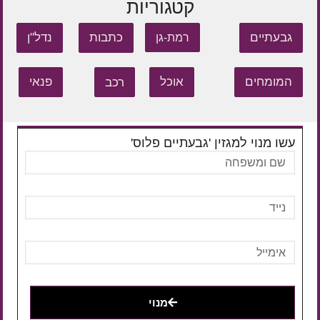
קטגוריות
גבעתיים
כתבות
נדל"ן
רמת-גן
המומחים
אוכל
רכב
פנאי
עשו מנוי למגזין 'גבעתיים פלוס'
מנוי