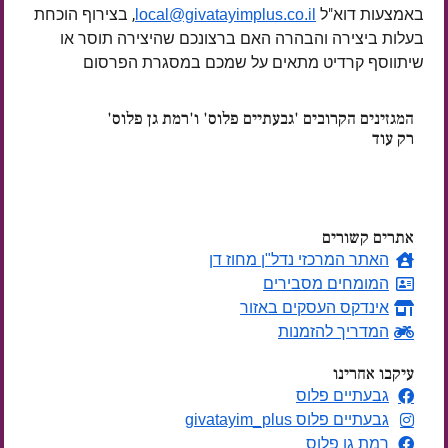
באמצעות דוא"ל
, בצירוף הוכחת
local@givatayimplus.co.il
בעלות ביצירה והבהרה האם ברצונכם שהיצירה תוסר או
שיתווסף קרדיט מתאים על שמכם במסגרת הפרסום
המגזינים הקרובים 'גבעתיים פלוס' ו'רמת גן פלוס'
רק עוד
ימים
אתרים קשורים
האתר המרכזי נדל"ן מחוז דן
המומחים מסבירים
אינדקס העסקים באזור
המדריך להזמנות
עיקבו אחרינו
גבעתיים פלוס
גבעתיים פלוס givatayim_plus
רמת גן פלוס