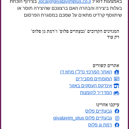
באמצעות דוא"ל
, בצירוף הוכחת
local@givatayimplus.co.il
בעלות ביצירה והבהרה האם ברצונכם שהיצירה תוסר או
שיתווסף קרדיט מתאים על שמכם במסגרת הפרסום
המגזינים הקרובים 'גבעתיים פלוס' ו'רמת גן פלוס'
רק עוד
ימים
אתרים קשורים
האתר המרכזי נדל"ן מחוז דן
המומחים מסבירים
אינדקס העסקים באזור
המדריך להזמנות
עיקבו אחרינו
גבעתיים פלוס
גבעתיים פלוס givatayim_plus
רמת גן פלוס