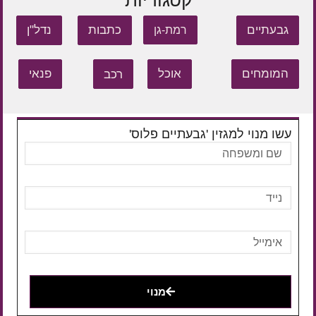
קטגוריות
גבעתיים
כתבות
נדל"ן
רמת-גן
המומחים
אוכל
רכב
פנאי
עשו מנוי למגזין 'גבעתיים פלוס'
מנוי