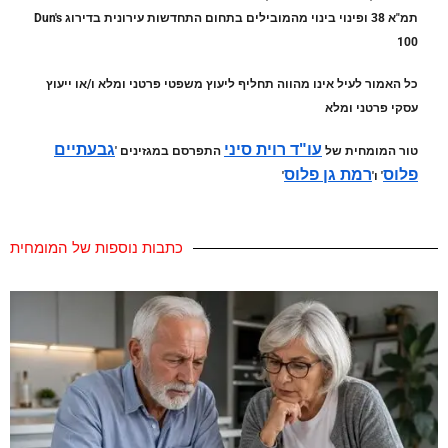
תמ"א 38 ופינוי בינוי מהמובילים בתחום התחדשות עירונית בדירוג Dun's
100
כל האמור לעיל אינו מהווה תחליף ליעוץ משפטי פרטני ומלא ו/או ייעוץ
עסקי פרטני ומלא
עו"ד רוית סיני
גבעתיים
טור המומחית של
התפרסם במגזינים '
פלוס
רמת גן פלוס
' ו'
'
כתבות נוספות של המומחית