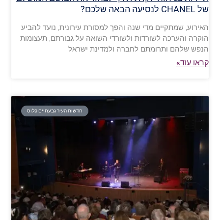
של CHANEL לנסיעה הבאה שלכם?
האירוע, שמתקיים מדי שנה והפך למסורת עירונית, נועד להביע
הוקרה והערכה לשורדות ולשורדי השואה על גבורתם, תעצומות
הנפש שלהם ותרומתם לחברה ולמדינת ישראל
קראו עוד»
חדשות העיר גבעתיים פלוס