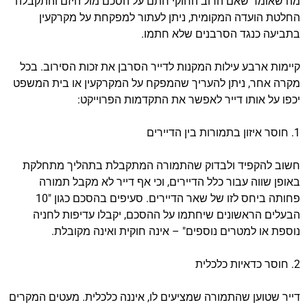
מה שאומר שאם הרוב החוקי חתם על הסכם מול היזם והתקבלה
החלטת הועדה המקומית, ניתן לעתור למפקחת על מקרקעין
בתביעה כנגד הסרבנים שלא חתמו.
קיימות ארבע עילות המקנות לדייר הסרבן את זכות הסירוב. בכל
מקרה אחר, ניתן להעריך שהמפקח על המקרקעין או בית המשפט
יכפו על אותו דייר לאפשר את התקדמות הפרוייקט:
1. חוסר איזון בתמורות בין הדיירים
חשוב להקפיד ולבדוק שהתמורה המתקבלת בתהליך מתחלקת
באופן שווה עבור כלל הדיירים, וכי אף דייר לא מקבל תמורה
פחותה ביחס לזו של שאר הדיירים. סעיפים בהסכם כגון "10
הבעלים הראשונים שיחתמו על ההסכם, יקבלו עדיפות לחניה
נוספת או למטרים נוספים" – אינה חוקית ואינה מקובלת.
2. חוסר כדאיות כלכלית
דייר שטוען שהתמורה שמציעים לו, איננה כלכלית. מעטים המקרים