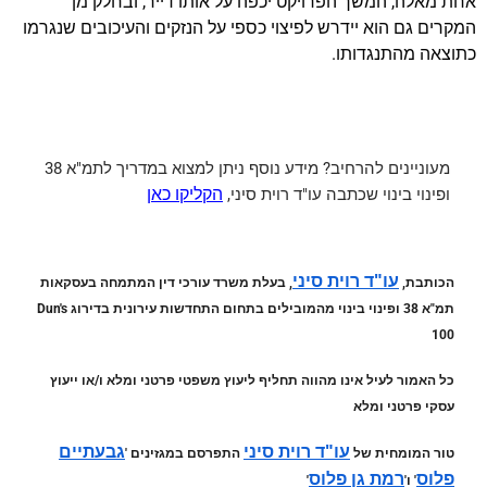
אחת מאלה, המשך הפרויקט יכפה על אותו דייר, ובחלק מן
המקרים גם הוא יידרש לפיצוי כספי על הנזקים והעיכובים שנגרמו
כתוצאה מהתנגדותו.
מעוניינים להרחיב?
מידע נוסף ניתן למצוא במדריך לתמ"א 38
ופינוי בינוי שכתבה עו"ד רוית סיני,
הקליקו כאן
עו"ד רוית סיני
הכותבת,
, בעלת משרד עורכי דין המתמחה בעסקאות
תמ"א 38 ופינוי בינוי מהמובילים בתחום התחדשות עירונית בדירוג Dun's
100
כל האמור לעיל אינו מהווה תחליף ליעוץ משפטי פרטני ומלא ו/או ייעוץ
עסקי פרטני ומלא
עו"ד רוית סיני
גבעתיים
טור המומחית של
התפרסם במגזינים '
פלוס
רמת גן פלוס
' ו'
'