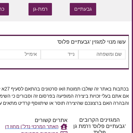
גבעתיים
רמת-גן
כת
עשו מנוי למגזין 'גבעתיים פלוס'
בכתבות באתר זה שולבו תמונות ו/או סרטונים בהתאם לסעיף 27א לחוק זכויות יוצרים, התשס"ח–2007.
אם אתם בעלי זכויות ביצירה המופיעה בפרסום זה וסבורים כי השי
והבהרה האם ברצונכם שהיצירה תוסר או שיתווסף קרדיט מתאים
המגזינים הקרובים
אתרים קשורים
'גבעתיים פלוס' ו'רמת גן
האתר המרכזי נדל"ן מחוז דן
פלוס'