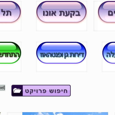
[searchandfilter fields="search" submit_label="לחצו"]