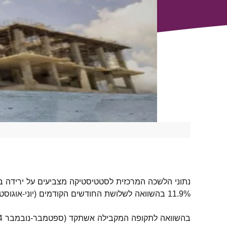
11.9% בהשוואה לשלושת החודשים הקודמים (יוני-אוגוסט 2025). עם זאת, בניכוי עונתיות נרשמה מגמה הפוכה, עם עלייה של 3.5%.
בהשוואה לתקופה המקבילה אשתקד (ספטמבר-נובמבר 2024), נרשמה ירידה הן בנתון המקורי והן בנתון מנוכה העונתיות: 10.1% ו-6.5% בהתאמה.