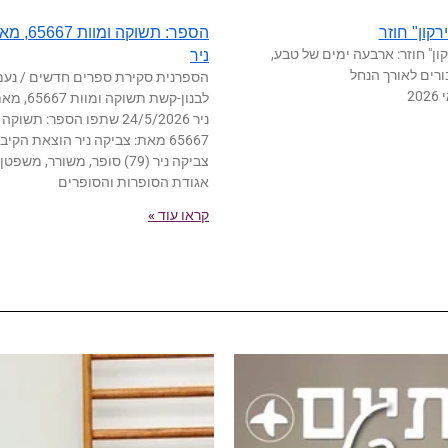
קון" חוזר
הספר: תשוקה
ון" חוזר: ארבעה ימים של טבע,
ניר
ורים לאורך הנחל
הספרנית סקירת ספרים חדשים / נעמ
לבנון-קשת תשוק
ניר 24/5/2026 שתפו הספר: תשוק
65667 מאת: צביקה ניר הוצאת הקי
צביקה ניר (79) סופר, משורר, משפטן
אגודת הסופרות והסופרים
קראו עוד »