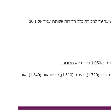
בסוף נובמבר 2025 עמד מספר הדירות החדשות שנותרו למכירה על כ-83,630 דירות. מספר חודשי ההיצע, כלומר, הזמן המשוער עד למכירת כלל הדירות שנותרו עמד על 30.1
בין הערים באזור שאינן נמנות על הערים הגדולות, בולטות במספר הדירות החדשות שנותרו למכירה: באר יעקב (1,990), רמת השרון (1,720), רעננה (1,610), קריית אונו (1,340) ואור