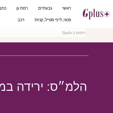
ראשי
גבעתיים
רמת גן
כתב
פנאי, לייף סטייל, קניות
רכב
הלמ״ס: ירידה במ