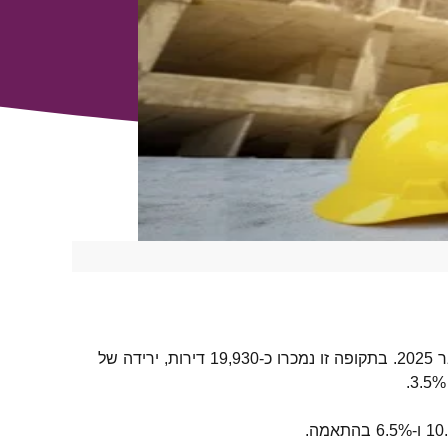
נתוני הלשכה המרכזית לסטטיסטיקה מצביעים על ירידה בהיקף מכירת הדירות בישראל בשלושת החודשים ספטמבר – נובמבר 2025. בתקופה זו נמכרו כ-19,930 דירות, ירידה של