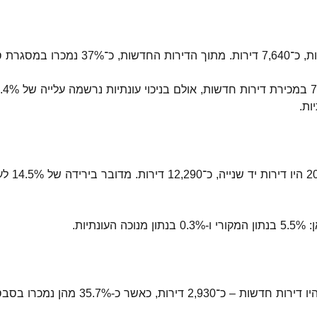
61.7% מה
ות.