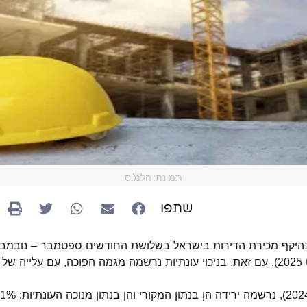
תמונת: הלמ"ס
שתפו