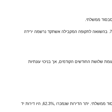
ביחס לשלושת החודשים הקודמים נרשמה ירידה של 7.5% במכירת דירות חדשות, אולם בניכוי עונתיות נרשמה עלייה של 7.4%. בהשוואה לתקופה המקבילה אשתקד נרשמה ירידה
דירות שנמכרו בחודשים ספטמבר-נובמבר 2025 היו דירות יד שנייה, כ־12,290 דירות. מדובר בירידה של 14.5% לעומת שלושת החודשים הקודמים, אך בניכוי עונתיות
בחודש נובמבר 2025 נמכרו 7,780 דירות. מתוכן 37.7% היו דירות חדשות – כ־2,930 דירות, כאשר כ-35.7% מהן נמכרו בסבסוד ממשלתי. יתר הדירות שנמכרו ,62.3%, היו דירות יד