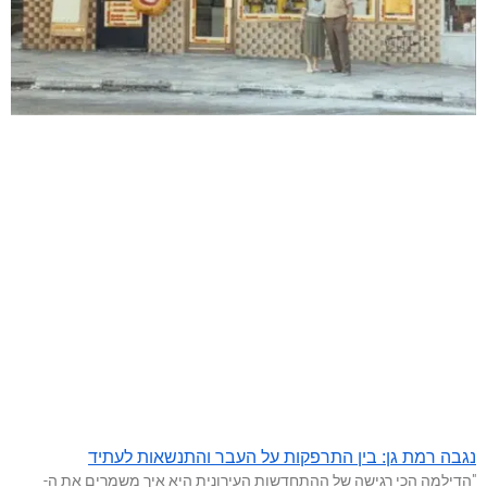
נגבה רמת גן: בין התרפקות על העבר והתנשאות לעתיד
"הדילמה הכי רגישה של ההתחדשות העירונית היא איך משמרים את ה-