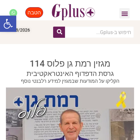
הטבה
פנאי, לייף סטייל, קניות
התחדשות עירונית
מומחים מקצועיים
פתח סרגל
07/08/2026
מגזין רמת גן פלוס 114
גרסת הדפדוף האינטראקטיבית
הקליקו על המודעות שבמגזין למידע רלבנטי נוסף