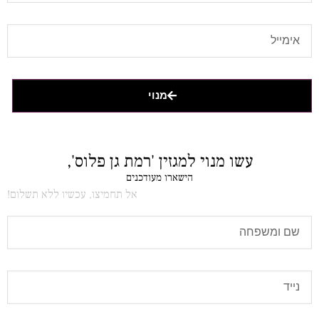
מנוי
עשו מנוי למגזין 'רמת גן פלוס',
הישארו מעודכנים
אל תחמיצו, עכשיו ללא תשלום!