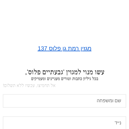
מגזין רמת גן פלוס 137
עשו מנוי למגזין 'גבעתיים פלוס',
בכל גיליון כתבות וטורים מעניינים ומעמיקים
אל תחמיצו, עכשיו ללא תשלום!