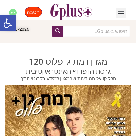
הטבה
פנאי, לייף סטייל, קניות
התחדשות עירונית
מומחים מקצועיים
פתח סרגל
08/08/2026
מגזין רמת גן פלוס 120
גרסת הדפדוף האינטראקטיבית
הקליקו על המודעות שבמגזין למידע רלבנטי נוסף