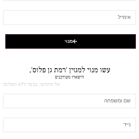
מנוי
עשו מנוי למגזין 'רמת גן פלוס',
הישארו מעודכנים
אל תחמיצו, עכשיו ללא תשלום!