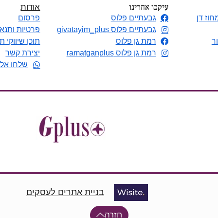
עיקבו אחרינו
אודות
חוז דן
גבעתיים פלוס
פרסום
גבעתיים פלוס givatayim_plus
פרטיות ותנאי
ר
רמת גן פלוס
תוכן שיווקי ת
רמת גן פלוס ramatganplus
יצירת קשר
שלחו אלי
בניית אתרים לעסקים
חזרה