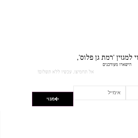
 למגזין 'רמת גן פלוס',
הישארו מעודכנים
אל תחמיצו, עכשיו ללא תשלום!
מנוי