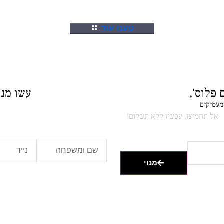
טענו עוד
 פלוס',
עשו מנוי
ומעמיקים
אל תחמיצו, עכשיו ללא תשלום!
מנוי