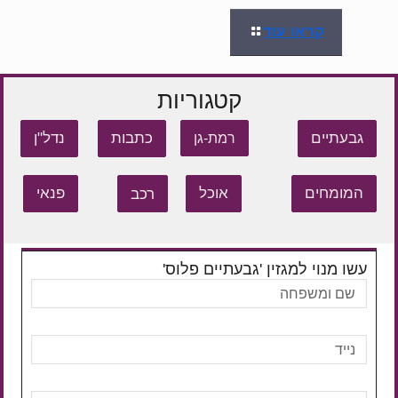
קראו עוד
קטגוריות
גבעתיים
כתבות
נדל"ן
רמת-גן
המומחים
אוכל
רכב
פנאי
עשו מנוי למגזין 'גבעתיים פלוס'