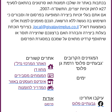
בכתבות באתר זה שולבו תמונות ו/או סרטונים בהתאם לסעיף
27א לחוק זכויות יוצרים, התשס"ח–2007.
אם אתם בעלי זכויות ביצירה המופיעה בפרסום זה וסבורים כי
השימוש בה נעשה ללא הרשאה, הנכם מוזמנים לפנות אלינו
באמצעות דוא"ל
local@givatayimplus.co.il
, בצירוף הוכחת
בעלות ביצירה והבהרה האם ברצונכם שהיצירה תוסר או
שיתווסף קרדיט מתאים על שמכם במסגרת הפרסום
המגזינים הקרובים
אתרים קשורים
'גבעתיים פלוס' ו'רמת גן
האתר המרכזי נדל"ן
פלוס'
מחוז דן
רק עוד
המומחים מסבירים
ימים
אינדקס העסקים באזור
המדריך להזמנות
עיקבו אחרינו
אודות
גבעתיים פלוס
פרסום