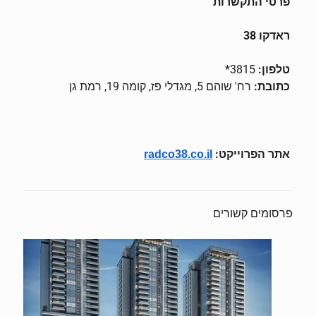
פרטי התקשרות
ראדקו 38
טלפון:
3815*
כתובת:
רח' שוהם 5, מגדלי פז, קומה 19, רמת גן
אתר הפרוייקט:
radco38.co.il
פרסומים קשורים