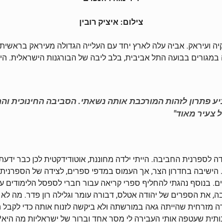
צילום: איציק רובין
רקיה ועיראק. אביה עלה לארץ יחד עם העלייה הגדולה מעיראק בראש
ורים בבועה התל אביבית, בלב ליבה של הבורגנות הישראלית. היא למ
ע פתרון לזהות המורכבת אותה נשאתי. הסביבה החינוכית וה
 צעיר מאוד"
 לספרנית החביבה. הייתי ילדה מחוננת, אוטודידקטית לכן כבר ידעת
הישיבה בחדרון הצר, אך העמוס במדפי ספרים, לצידה של הספרנית ה
 בנוסף נהגתי להחליף ספרי קריאה עבור חברי לספסל הלימודים על
את הספרים של יהודה אטלס, דבורה עומר וגלילה רון פדר. מה לא ה
ערה מזרחית שהייתה גאה במורשתה ולא ביקשה לזנוח אותה כדי לקבל 
תית שעטפה אותי העבירה לי מסר אחד וברור של ישראליות מה היא?! 