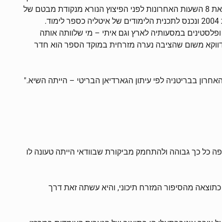
פיזי גדול עד כדי כך שבתחילה הניחו גורמי הביטחון בארץ כי מדובר בתאומות שנהרגו בפיגוע. אמברוסיו, ביקשה בנובלה שלה לתאר את 8 השעות האחרונות לפני הפיצוץ הנורא מנקודת מבטם של
המעורבים בפיגוע – הן המפגעים והן קורבנותיהם. באמצעות הרומן היא העניקה שם ופנים לטרור ולקורבנותיו. הספר יצא לאור בשנת 2004 ונכנס לתכנית הלימודים של איטליה כספר לימוד.
לסטינים במסעותיה לארץ וגם איתי – מי שלוותה אותה
דווקא משום שהציבה נערה מזרחית במוקד הספר הוא חדר
רון בבריטניה לפי עיתון הגארדיאן הבריטי – הייתה השיא."
פה כל כך גבוהה ולהתחמק מביקורת שבוודאי הייתה טעונה לו
כתוצאה מהסיפור המזרח תיכוני, והיא עשתה זאת דרך