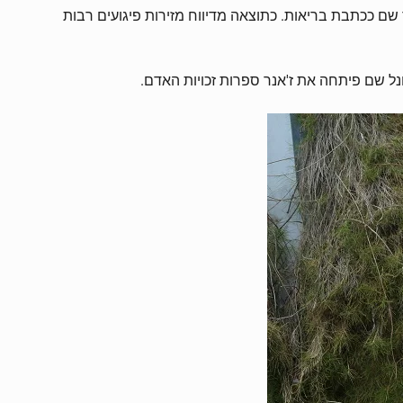
 באתר "וואלה" והייתה מכתבי האינטרנט הראשונים בארץ. עם הקמת חדשות 10 החלה לעבוד שם ככתבת בריאות. כתוצאה מדיווח מזירות פיגועים רבות
ונל שם פיתחה את ז'אנר ספרות זכויות האדם.