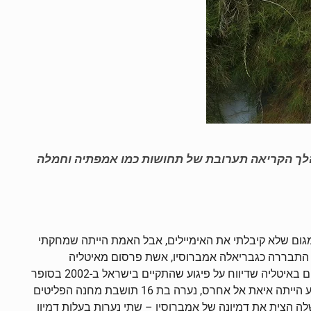
מהלך הקריאה תערובת של תחושות כמו אמפתיה וחמלה
ה בגמגום שלא קיבלתי את האימיילים, אבל האמת הייתה שמחקתי
ת התבררה כגבריאלה אמברוסיו, אשת פרסום מאיטליה
שהתפנתה להגשים חלום ולכתוב את רומן הביכורים שלה. את הרעיון, שהפך לימים לנובלה, היא שאבה מפרסום קטן באחד מהעיתונים באיטליה שדיווח על פיגוע שהתקיים בישראל ב-2002 בסופר
מרקט בקריית יובל בירושלים בו מצאו את מותם רחלי לוי וחיים סמדר. נערה בת 16 מירושלים ומאבטח מקומי. מי שביצעה את הפיגוע הייתה איאת אל אחרס, נערה בת 16 תושבת מחנה הפליטים
לה הצית את דמיונה של אמברוסיו – שתי נערות בעלות דמיון