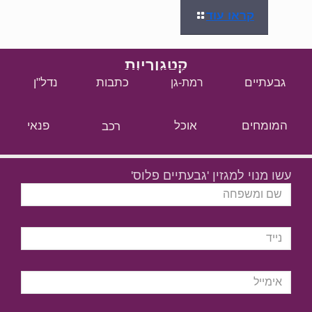
קראו עוד
קטגוריות
גבעתיים
כתבות
נדל"ן
רמת-גן
המומחים
אוכל
רכב
פנאי
עשו מנוי למגזין 'גבעתיים פלוס'