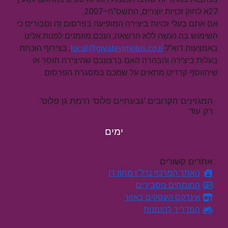
27א לחוק זכויות יוצרים, התשס"ח–2007.
אם אתם בעלי זכויות ביצירה המופיעה בפרסום זה וסבורים כי
השימוש בה נעשה ללא הרשאה, הנכם מוזמנים לפנות אלינו
באמצעות דוא"ל
, בצירוף הוכחת
local@givatayimplus.co.il
בעלות ביצירה והבהרה האם ברצונכם שהיצירה תוסר או
שיתווסף קרדיט מתאים על שמכם במסגרת הפרסום
המגזינים הקרובים 'גבעתיים פלוס' ו'רמת גן פלוס'
רק עוד
ימים
אתרים קשורים
האתר המרכזי נדל"ן מחוז דן
המומחים מסבירים
אינדקס העסקים באזור
המדריך להזמנות