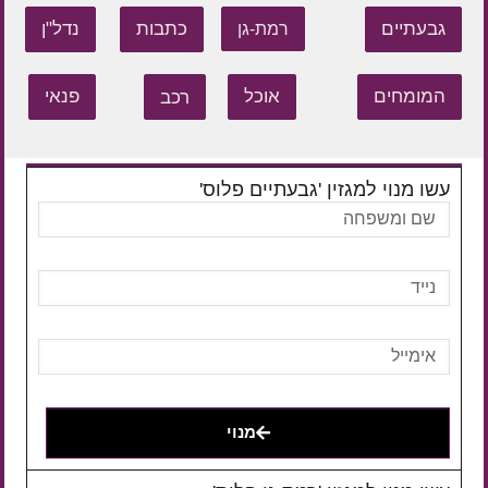
גבעתיים
כתבות
נדל"ן
רמת-גן
המומחים
אוכל
רכב
פנאי
עשו מנוי למגזין 'גבעתיים פלוס'
מנוי