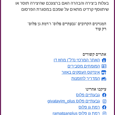
בעלות ביצירה והבהרה האם ברצונכם שהיצירה תוסר או
שיתווסף קרדיט מתאים על שמכם במסגרת הפרסום
המגזינים הקרובים 'גבעתיים פלוס' ו'רמת גן פלוס'
רק עוד
ימים
אתרים קשורים
האתר המרכזי נדל"ן מחוז דן
המומחים מסבירים
אינדקס העסקים באזור
המדריך להזמנות
עיקבו אחרינו
גבעתיים פלוס
גבעתיים פלוס givatayim_plus
רמת גן פלוס
רמת גן פלוס ramatganplus