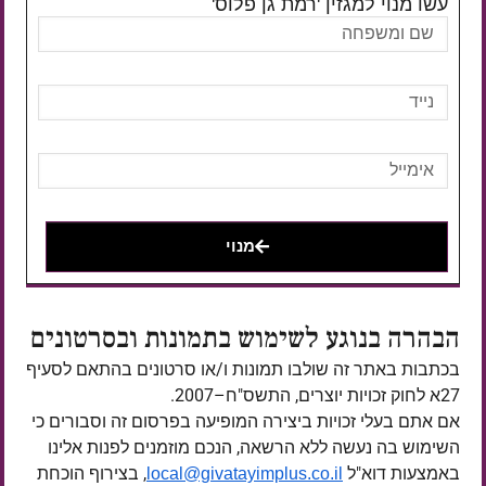
עשו מנוי למגזין 'רמת גן פלוס'
מנוי
הבהרה בנוגע לשימוש בתמונות ובסרטונים
בכתבות באתר זה שולבו תמונות ו/או סרטונים בהתאם לסעיף
27א לחוק זכויות יוצרים, התשס"ח–2007.
אם אתם בעלי זכויות ביצירה המופיעה בפרסום זה וסבורים כי
השימוש בה נעשה ללא הרשאה, הנכם מוזמנים לפנות אלינו
באמצעות דוא"ל
, בצירוף הוכחת
local@givatayimplus.co.il