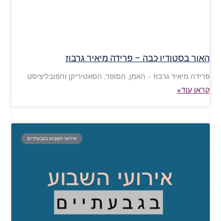
האור בסטודיו כבה – פרידה מיאיר גרבוז
פרידה מיאיר גרבוז – האמן, הסופר, הסאטיריקן והפובליציסט
קראו עוד»
אירועי השבוע בגבעתיים