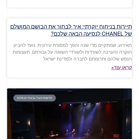
תיירות בניחוח יוקרתי: איך לבחור את הבושם המושלם
של CHANEL לנסיעה הבאה שלכם?
האירוע, שמתקיים מדי שנה והפך למסורת עירונית, נועד להביע
הוקרה והערכה לשורדות ולשורדי השואה על גבורתם, תעצומות
הנפש שלהם ותרומתם לחברה ולמדינת ישראל
קראו עוד»
חדשות העיר גבעתיים פלוס