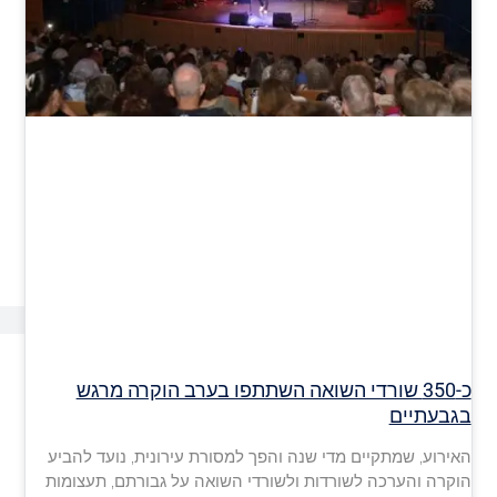
כ-350 שורדי השואה השתתפו בערב הוקרה מרגש
בגבעתיים
האירוע, שמתקיים מדי שנה והפך למסורת עירונית, נועד להביע
הוקרה והערכה לשורדות ולשורדי השואה על גבורתם, תעצומות