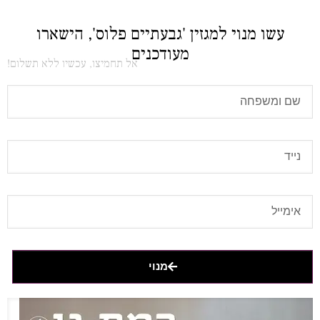
עשו מנוי למגזין 'גבעתיים פלוס', הישארו
מעודכנים
אל תחמיצו, עכשיו ללא תשלום!
מנוי