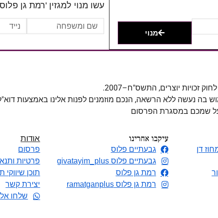
עשו מנוי למגזין 'רמת גן פלוס'
מנוי
מוש בה נעשה ללא הרשאה, הנכם מוזמנים לפנות אלינו באמצעות דוא"
 על שמכם במסגרת הפרסום
עיקבו אחרינו
אודות
חוז דן
גבעתיים פלוס
פרסום
גבעתיים פלוס givatayim_plus
פרטיות ותנאי
ר
רמת גן פלוס
תוכן שיווקי ת
רמת גן פלוס ramatganplus
יצירת קשר
שלחו אלי