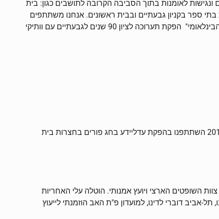
ונגישות לאומנות בתוך הסביבה הקרובה לתושבים כגון: בית
ות בתי ספר בקניון גבעתיים ובבית ראשונים. אנחנו משתתפים
בפרויקטים של עיריית גבעתיים כמו : פסטיבלים "בתים פתוחים", "פסטיבל האביב", פסטיבל תערוכות לציון ,"מאה שנים ליום האישה הבינלאומי" הפקת תערוכה לציון 90 שנים לגבעתיים עם וותיקי
"מידי שנה אני יוזם ומפיק במסגרת האיגוד יום יצירה בציור עם ילדים בבית חולים "אדמונד ולילי ספרא לילדים" בתל השומר. בשנת 2013 השתתפנו בהפקת עדליידע בחג פורים בחצרות בית
וות השופטים הארצי ויועץ אמנותי. הוטלה עלי האחריות
ו, תל-אביב דוברי לדינו, למועדון פ"ת האב הוזמנתי לייעוץ