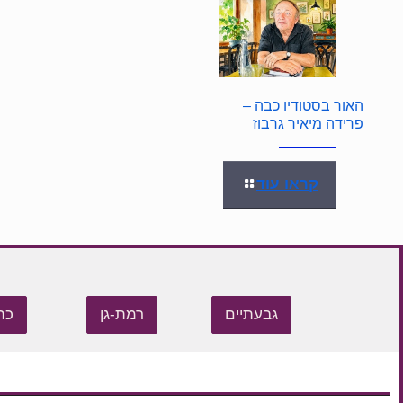
האור בסטודיו כבה –
פרידה מיאיר גרבוז
קראו עוד
גבעתיים
רמת-גן
כת