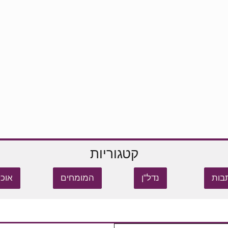
קטגוריות
בות
נדל"ן
המומחים
אוכל