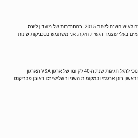
"אני מציג בבית ראשונים תערוכת הוקרה לרונית שפירא המנהלת שפורשת לגמלאות. בערב מסיבת הפרידה מרונית, נערך טקס הוקרה לאיש השנה לשנת 2015 בהתנדבות של מועדון ליונס.
עזים בעלי עוצמה רגשית חזקה. אני משתמש בטכניקות שונות
בעיר צ'טנוגה שבטנסי ארה"ב נערכה בחודש מאי 2015 תחרות יצירות עולמית בנושא "יום בחיי" בתוכנית הקשורה בחילוף אמנותי/חינוכי לרגל חגיגות שנת ה-40 לקיומו של ארגון VSA הארגון
שון רונן ארגלזי ובמקומות השני והשלישי זכו ראובן פבריקנט