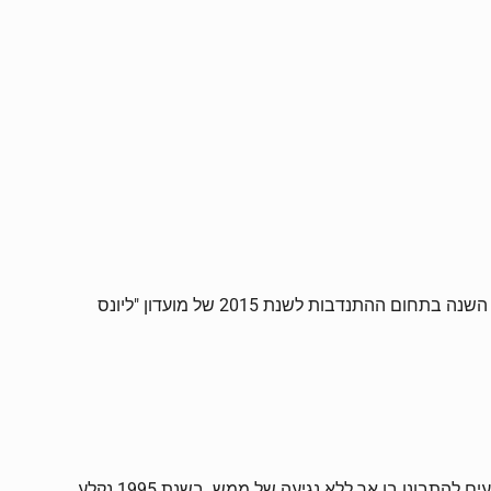
בן-עמי עמיאל, אמן, יו"ר איגוד הציירים והפסלים גבעתיים רמת-גן, יקיר העיר גבעתיים לשנת 2014 נבחר לאחרונה בטקס מרגש כאיש השנה בתחום ההתנדבות לשנת 2015 של מועדון "ליונס
"נולדתי בגבעתיים עברתי את מסלול החיים הרגיל, לימודים, צבא, עבודה ומשפחה. לאורך כל השנים, הייתי אני והציור כמשהו שיפה ונעים להתבונן בו אך ללא נגיעה של ממש. בשנת 1995 נקלע