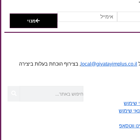
מנוי
ל
, בצירוף הוכחת בעלות ביצירה
local@givatayimplus.co.il
 שימוש
נאי שימוש
נו ווטסאפ