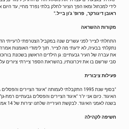
לידי למכחול ומאז הפך הציור לחלק בלתי נפרד מחיי, עד היום 
ראובן דיגורקר, פרופ' ג'ון בייל."
מקורות ההשראה
התחלתי לצייר לפני עשרים שנה במקביל הצטרפתי לרעייתי הד
נתקלתי בבעיה, לא ידעתי מה לצייר. תוך לימודי האומנות אמר
את עברה של העיר גבעתיים: גן הילדים הראשון בשכונת בורוכוב
סבי שרשם בו את זיכרונותיו, בהשראת הספר ציירתי ציורים על
פעילות ציבורית
האיגוד. כיום אני יו"ר "איגוד הציירים והפסלים גבעתיים רמת-ג
בשנה לאמני האיגוד. לבקשת העירייה שלחנו יצירות של 14 אמני האיגוד לעיר אחות של העיר גבעתיים למוזיאון בעיר חרבין שבסין והן מוצגות שם קבע."
חשיפה לקהילה