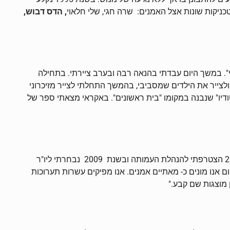
כניקות שונות אצל האמנים: שרה חגי, שלי חלאוי
, הדס דבוש,
. במשך היום עבדתי בהנאה רבה ובערב ציירתי. בתחילה
ולצייר את הילדים שמסביבי, בהמשך התחלתי לצייר מזיכרוני
טודיו" שנבנה במקומו "בית ראשונים". באקראי מצאתי ספר של
"בסוף שנת 1995 התקבלתי לעמותה "איגוד הציירים והפסלים גבעתיים רמת-גן" והשתתפתי בתערוכות במסגרת האיגוד. בשנת 2004 הצטרפתי להנהלת העמותה ובשנת 2009 נבחרתי ליו"ר
ום אנו מונים כ- מאתיים אמנים. אנו מפיקים עשרות תערוכות