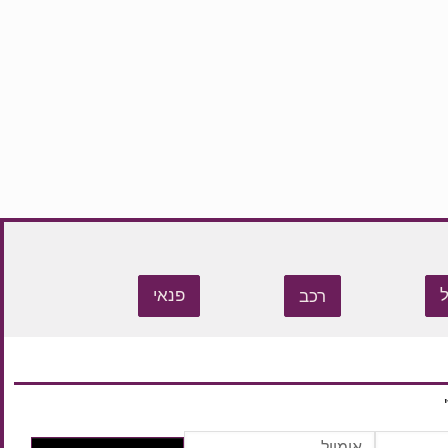
רכב
פנאי