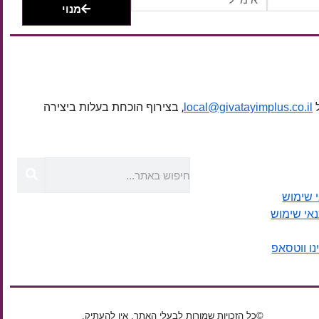
מנוי
ל
, בצירוף הוכחת בעלות ביצירה
local@givatayimplus.co.il
 שימוש
נאי שימוש
נו ווטסאפ
©כל הזכויות שמורות לבעלי האתר. אין להעתיק,