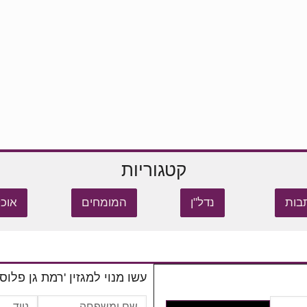
קטגוריות
בות
נדל"ן
המומחים
אוכל
עשו מנוי למגזין 'רמת גן פלוס'