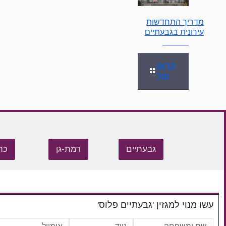
מדריך התחדשות
עירונית בגבעתיים
קראו
עוד
גבעתיים
רמת-גן
כת
עשו מנוי למגזין 'גבעתיים פלוס'