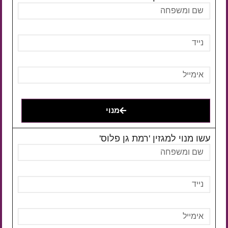
מנוי
עשו מנוי למגזין 'רמת גן פלוס'