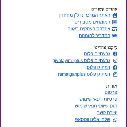
אתרים קשורים
האתר המרכזי נדל"ן מחוז דן
המומחים מסבירים
אינדקס העסקים באזור
המדריך להזמנות
עיקבו אחרינו
גבעתיים פלוס
גבעתיים פלוס givatayim_plus
רמת גן פלוס
רמת גן פלוס ramatganplus
אודות
פרסום
פרטיות ותנאי שימוש
תוכן שיווקי תנאי שימוש
יצירת קשר
שלחו אלינו ווטסאפ