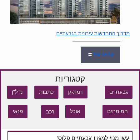
מדריך התחדשות עירונית בגבעתיים
קראו עוד
קטגוריות
גבעתיים
כתבות
נדל"ן
רמת-גן
המומחים
אוכל
רכב
פנאי
עשו מנוי למגזין 'גבעתיים פלוס'