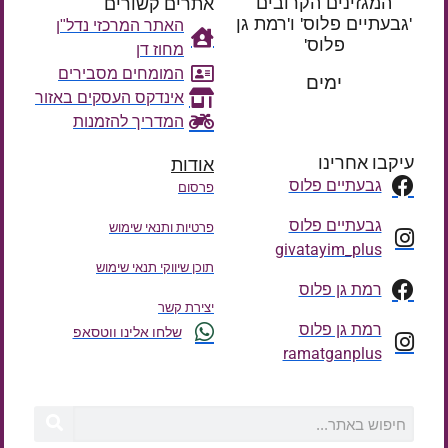
המגזינים הקרובים
אתרים קשורים
'גבעתיים פלוס' ו'רמת גן
האתר המרכזי נדל"ן
פלוס'
מחוז דן
רק עוד
המומחים מסבירים
ימים
אינדקס העסקים באזור
המדריך להזמנות
עיקבו אחרינו
אודות
גבעתיים פלוס
פרסום
גבעתיים פלוס
פרטיות ותנאי שימוש
givatayim_plus
תוכן שיווקי תנאי שימוש
רמת גן פלוס
יצירת קשר
רמת גן פלוס
שלחו אלינו ווטסאפ
ramatganplus