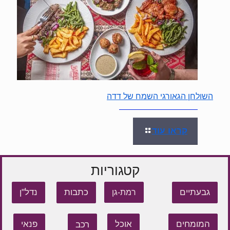
השולחן הגאורגי השמח של דדה
קראו עוד
קטגוריות
גבעתיים
כתבות
נדל"ן
רמת-גן
המומחים
אוכל
רכב
פנאי