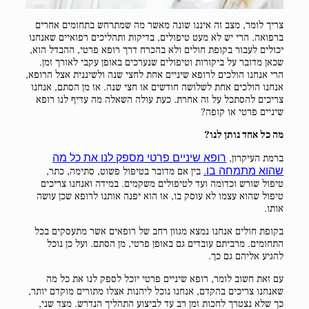
צריך לומר, מצב זה איננו שונה מאשר מה שמתרחש בתחומים אחרים
ברפואה. הרי יש לא מעט טיפולים, בדיקות ותהליכים רפואיים שאנחנו
יכולים לעבור בקופת חולים ולא בהכרח דרך רופא פרטי, ההבדל הוא,
שכאן מדובר על ביקורות וטיפולים שנערכים באופן עקבי לאורך זמן.
הרי אנחנו הולכים לרופא שיניים אחת לחצי שנה ולשיננית אצל הרופא,
אנחנו הולכים אחת לשלושה חודשים או חצי שנה. אז מן הסתם, אנחנו
צריכים להסתכל על זה אחרת. כעת עולה השאלה מה עדיף לנו רופא
שיניים פרטי או קופה?
מה כל אחד נותן לנו?
ברמת העיקרון,
רופא שיניים פרטי מספק לנו את כל מה
שהוא מתמחה בו
.
בין אם מדובר בטיפול פשוט, סתימה, כתר,
טיפול שורש וכדומה ועד לטיפולים משקמים. במידה ואנחנו צריכים
טיפול שהוא עצמו לא עוסק בו, אז הוא יפנה אותנו לרופא שכן עושה
אותו.
בקופת חולים אנחנו נמצא מגוון רחב של רופאים אשר מתעסקים בכל
התחומים. מרביתם עובדים גם באופן פרטי, מן הסתם. ועל כן נוכל
להגיע אליהם גם כך.
עם זאת חשוב לומר, רופא שיניים פרטי יוכל לספק לנו את כל מה
שאנחנו צריכים בהקדם, אנחנו נוכל ליהנות אצלו מתורים מוקדם יותר,
כך שלא נצטרך לחכות זמן רב עד לביצוע התהליך הנדרש. מצד שני,