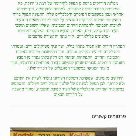
מפלגת הירוקים ברמת גן תפעל לקידומה של רמת גן ירוקה, כזו
המקיימת סביבה בריאה למגורים, למסחר ולתעסוקה, תוך שימוש
אחראי ונבון במשאבים הפיסיים והכלכליים שלה. התנועה תפעל ברוח
המצע של מפלגת הירוקים הארצית על מנת לקדם נושאים הנוגעים
לאיכות הסביבה ולהפחתת הזיהום הסביבתי, שאליו חשופים תושבי
העיר מן הקרקע, הים, האוויר, הרעש והקרינה האלקטרומגנטית
(טלפונים סלולאריים, קווי מתח ותקשורת מחשבים).
הפתרון הירוק הוא תמיד פתרון כולל, ישר ונקי משיקולים זרים, ומטרתו
היא לקיים חיי עיר תקינים וטובים, תוך התחשבות מירבית באיכות
הסביבה והחיים. התפתחות ופיתוח הם חלק בלתי נפרד מן הטבע
האנושי. הירוקים סבורים שניתן לממשם בצורה אחראית והדרגתית, תוך
מזעור הפגיעה במשאביו המוגבלים של הכדור שלנו.
הירוקים מאמינים, שמערכת השלטון העירוני נועדה לשרת את התושב,
ולא להיפך. לכן תפעל לכינונם של שלטון ומנהל רזים ויעילים, ותשתמש
במשאביה הפיזיים והכלכליים של העיר לטובת תושביה, ומתוך מחשבה
על הדורות הבאים
פרסומים קשורים