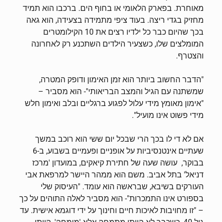
מאוחרת. בפארק הלאומי או בחוף הים. ברכבו הוא תמיד
מחזיק בגדי ריצה. בעוד ציפי מתמידה בצעידה, הוא גאה
בכך שהיום כבר כל ילדיו רצים את 10 הקילומטרים
המומלצים שלו, כשצעיר הילדים השתכנע רק לאחרונה
והצטרף.
"הדבר החשוב ביותר הוא זמן האימון ודופק המטרה,
שמשתנה עם הגיל והמצב הבריאותי"- הוא מסביר –
"אימון מאומץ מידי עלול לפגוע ברגליים ובלב ואימון חלש
מידי פשוט אינו מועיל".
אם לא די לו בכך הרי שבכל יום ששי הוא רוכב במשך
שעתיים אינטנסיביות על אופניים ופעמיים בשבוע, ב-6
בבוקר, עושה שעה של חתירת קיאקים, במועדון 'מרכז
דניאל' בתל אביב. משם הוא ממהר היישר למרפאת אבי
העורקים בשיבא, שבראשה הוא עומד. "העיסוק שלי
בספורט אינו התמכרות"- הוא מסביר לאלה התוהים על כך
– "זו מחויבות לאיכות חיים וחינוך על ידי דוגמא אישית. עד