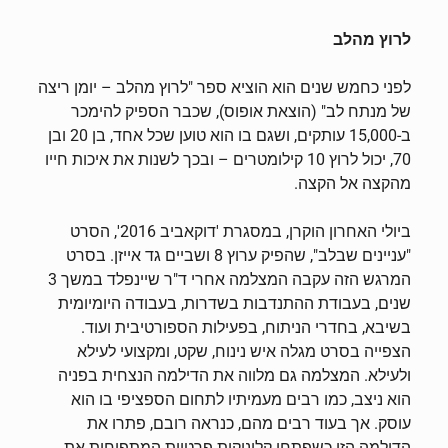
לרוץ מהלב
לפני כחמש שנים הוא הוציא ספר "לרוץ מהלב – יומן ריצה
של מנתח לב" (הוצאת אופוס), שכבר הספיק להימכר
ב-15,000 עותקים, ושגם בו הוא טוען שכל אחד, בן 20 ובן
70, יכול לרוץ 10 קילומטרים – ובכך לשנות את איכות חייו
מהקצה אל הקצה.
ביולי האחרון הוקרן, במסגרת 'דוקאביב 2016', הסרט
"עניינים שבלב", שהפיק ערוץ 8 ושביים גד אייזן. בסרט
המרגש הזה עקבה המצלמה אחרי ד"ר שיינפלד במשך 3
שנים, בעבודת ההתנדבות בשדרות, בעבודה היומיומית
בשיבא, בחדרי הניתוח, בפעילות הספורטיבית ועוד.
הצפייה בסרט מגלה איש נינוח, שקט, ומקצועי לעילא
ולעילא. המצלמה גם מלווה את הדילמה הנצחית בפניה
הוא ניצב, כמו רבים מעמיתיו לתחום הספציפי בו הוא
עוסק. אך בעוד רבים מהם, כנראה רובם, פתרו את
הדילמה הזו כשפתחו קליניקות פרטיות המתפיחות את