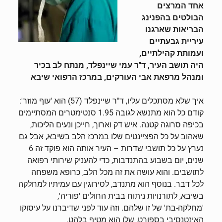
אחד המרצים
הבולטים בהפנינג
הבריאות שארגנו
עיריית גבעתיים
ועמותת קהילתיים,
היה תושב העיר, ד"ר עמי שיינפלד, מנתח לב בכיר
ומנהל מרפאת אבי העורקים, במרכז הרפואי שיבא
איך שלא מסתכלים עליו, ד"ר שיינפלד (57) הוא 'עוף מוזר':
קודם כל הוא מתנשא לגובה 1.95 סנטימטרים המסתיימים
בכיפה סרוגה קטנה. איש דק וארוך, חייכן ונעים הליכות,
שאהוב על כל הפציינטים שלו במרכז הלב בשיבא, אבל גם
נערץ על כל תושבי שדרות – העיר אותה הוא פוקד זה 6
שנים, יום בשבוע בהתנדבות, כדי להעניק שירותי רפואה
לתושבים. והוא עושה את זה מכל הלב, כרופא משפחה
לכל דבר. בנוסף הוא מתנדב, לסירוגין עם עמיתיו למחלקה
בשיבא, לתורנויות ניתוח בבית החולים 'פוריה',
'מחלקה-בת' של זו שלהם. וזה עוד לפני שדיברנו על עיסוקו
האינטנסיבי בספורט, שלו הוא מטיף בלהט.