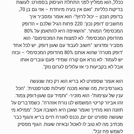
ככלל, הוא ממליץ לפני התחלת העיסוק בספורט: לעשות
בדיקות כלליות. "ואם אין בעיה מיוחדת – אזי גם בן 70,
בדופק הנכון – יכול לרוץ!"- הוא אומר ומסביר איך
מחשבים 'דופק נכון': 220 פחות הגיל שלכם = הדופק
המכסימלי המותר. "והשאיפה היא להתאמן על 80%
מהדופק המכסימלי. לא למצות את המכסימום"- הוא
מסביר ומדגיש: "חשוב לעבוד עם שעון דופק. יש לכל אחד
'דופק מטרה' שהוא אותם 80% מהדופק המכסימלי – ובזה
יש לעמוד. לא נורא אם קורה שמידי פעם עוברים אותו
אבל לא בקביעות כי אז עלולים לגרום נזק".
הוא אומר שספורט לא בריא הוא רק כזה שנעשה
באגרסיביות, מה שהוא מכנה 'פעילות סטרסנטית'. "הכל
ענין של עצימות"- הוא מזכיר- "ותמיד עם שעון-דופק צמוד.
זהו אביזר קריטי המשמש לנו נורת אזהרה". כשמדברים על
תזונה הוא מחייך ואומר שאכן היא חשובה אבל: "ממילא מי
שעושה ספורט יום יום, נכנס לאורח חיים בריא והגוף כבר
מכתיב מה לא טוב לו לאכול ובאיזה שעות. הגוף מפסיק
לשמש פח זבל".