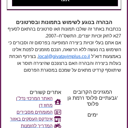
הבהרה בנוגע לשימוש בתמונות ובסרטונים
בכתבות באתר זה שולבו תמונות ו/או סרטונים בהתאם לסעיף
27א לחוק זכויות יוצרים, התשס"ח–2007.
אם אתם בעלי זכויות ביצירה המופיעה בפרסום זה וסבורים כי
השימוש בה נעשה ללא הרשאה, הנכם מוזמנים לפנות אלינו
באמצעות דוא"ל
local@givatayimplus.co.il
, בצירוף הוכחת
בעלות ביצירה והבהרה האם ברצונכם שהיצירה תוסר או
שיתווסף קרדיט מתאים על שמכם במסגרת הפרסום
המגזינים הקרובים
אתרים קשורים
'גבעתיים פלוס' ו'רמת גן
האתר המרכזי נדל"ן
פלוס'
מחוז דן
רק עוד
המומחים מסבירים
ימים
אינדקס העסקים באזור
המדריך להזמנות