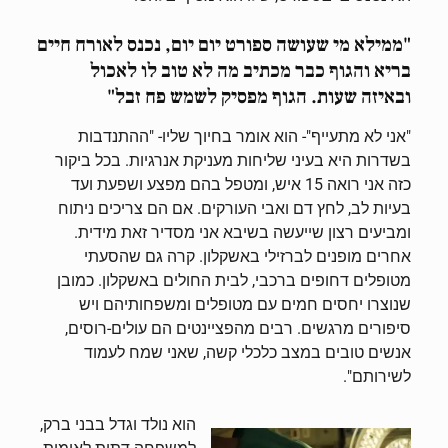
"ממילא מי שעושה ספורט יום יום, נכנס לאורח חיים
בריא והגוף כבר מכתיב מה לא טוב לו לאכול
ובאיזה שעות. הגוף מפסיק לשמש פח זבל"
"אני לא מתעייף"- הוא אומר בחיוך שליו- "ההתנדבות
בשדרות היא בעיני שליחות מעניקת אנרגיות. בכל ביקור
כזה אני רואה 15 איש, ומטפל בהם מפצע ושפעת ועד
בעיות לב, לחץ דם ואבי העורקים. אם הם צריכים ניתוח
ומביעים רצון שייעשה בשיבא אני מסדיר זאת מידית.
אחרים מופנים לברזילי באשקלון. קרה גם שהסעתי
מטופלים דחופים ברכבי, לבית החולים באשקלון. כמובן
שנוצרו יחסים חמים עם מטופלים ומשפחותיהם ויש
סיפורים מרגשים. רבים מהפציינטים הם עולים-רוסים,
אנשים טובים במצב כלכלי קשה, שאני שמח לעמוד
לשירותם".
הוא נולד וגדל בבני ברק,