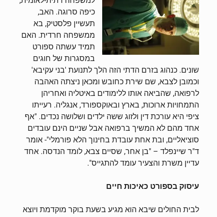
למשפחה דתית-לאומית,
כיפה סרוגה. האב,
תעשיין פלסטיק, בא
ממשפחה חרדית. האם
תמיד עשתה ספורט
במסגרות של חוגים
שונים. כנהוג בזרם הדתי הזה הלך לתנועת 'בני עקיבא'
וכמובן לצבא, שם שירת כחובש ומכאן ניצתה האהבה
לרפואה, שהביאה אותו ללימודים באיטליה ואחריהן
התמחויות ארוכות, בארץ ובאוקספורד, אנגליה. רעייתו
ציפי היא עורכת דין ולזוג ששה ילדים ושלושה נכדים. "אף
אחד מהם לא המשיך ברפואה אבל שניים הינם עובדים
סוציאליים, ובת אחת עובדת בחינוך הלא פורמלי"- אומר
ד"ר שיינפלד – "בן אחר, שסיים צבא, לומד הנדסה. אחד
עדיין משרת והצעיר עומד להתגייס".
עיסוק בספורט כאיכות חיים
לבית החולים שיבא הוא מגיע בשעת בוקר מוקדמת ויוצא