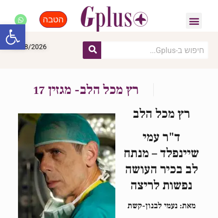
הטבה
פנאי, לייף סטייל, קניות
התחדשות עירונית
מומחים מקצועיים
פתח סרגל
10/08/2026
רץ מכל הלב- מגזין 17
רץ מכל הלב
ד"ר עמי
שיינפלד –
מנתח
לב בכיר העושה
נפשות לריצה
מאת: נעמי לבנון-קשת