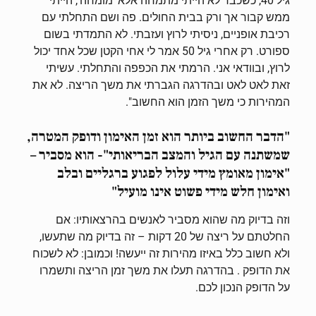
גיל 40, כשכבר לא הייתי מתמחה אלא 'מומחה', הייתי
ממש קבור אך ורק בבית החולים. פה ושם התחלתי עם
רכיבת אופניים, ניסיתי לרוץ ועזבתי. לא התמדתי בשום
ספורט. רק אחרי גיל 50 אמר לי אחי הקטן שכל אחד יכול
לרוץ, ובוודאי אני. הרמתי את הכפפה והתחלתי. עשיתי
זאת לאט לאט ובהדרגה הגברתי את משך הריצה. לא את
המהירות כי משך הזמן הוא החשוב".
"הדבר החשוב ביותר הוא זמן האימון ודופק המטרה,
שמשתנה עם הגיל והמצב הבריאותי"- הוא מסביר –
"אימון מאומץ מידי עלול לפגוע ברגליים ובלב
ואימון חלש מידי פשוט אינו מועיל"
וזה בדיוק מה שהוא מסביר לאנשים בהרצאותיו: אם
החלטתם על ריצה של 20 דקות – זה בדיוק מה שתעשו,
ולא חשוב כלל באיזו מהירות זה ייעשה! וכמובן: לא לשכוח
את הדופק . בהדרגה תעלו את משך זמן הריצה ותשמרו
על הדופק הנכון לכם.