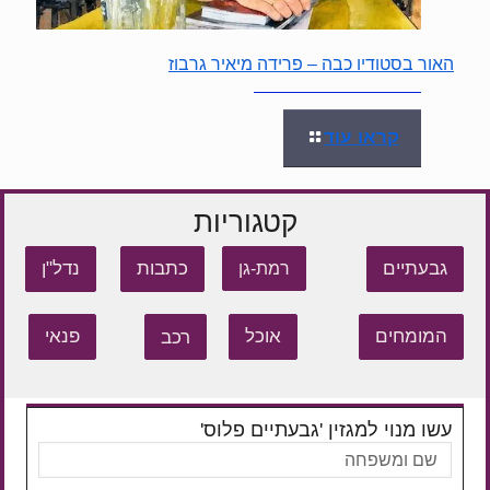
האור בסטודיו כבה – פרידה מיאיר גרבוז
קראו עוד
קטגוריות
גבעתיים
כתבות
נדל"ן
רמת-גן
המומחים
אוכל
רכב
פנאי
עשו מנוי למגזין 'גבעתיים פלוס'