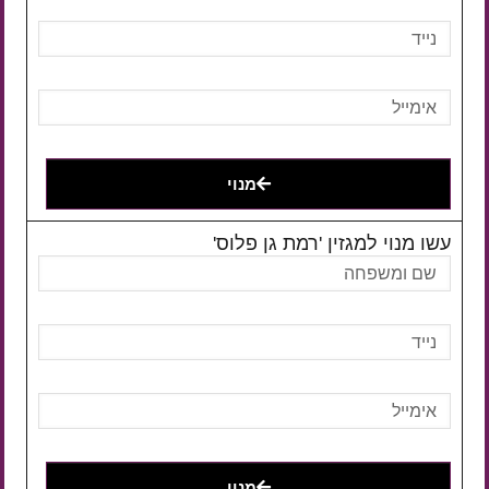
מנוי
עשו מנוי למגזין 'רמת גן פלוס'
מנוי