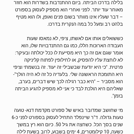
בלילה בדרכו הביתה. ביום ההתנדבות בשדרות הוא חוזר
מאוחר עוד יותר. לפני ואחרי הוא מספיק לעסוק בספורט
– דבר שעליו אינו מוותר בשום פנים ואופן, ולו הוא מטיף
בלהט רב ומעל כל במה הנקרית בדרכו.
כששואלים אותו אם לאשתו, ציפי, לא נמאסו שעות
העבודה הארוכות הללו, כמו גם ההתנדבויות שלו, הוא
אומר שגם אם זה כך היא מסייעת לו ככל יכולתה ובעיקר:
לא לוחצת עליו להפסיק, או לחילופין לפתוח קליניקה
פרטית. "כי היא יודעת שבשבילי זה יעוד. זה בנשמתי וציפי
היא התומכת הראשונה שלי. בלעדיה כל זה לא היה הולך"-
הוא מסביר – "היא כבר רגילה לכך שיש דברים, בערב,
שאליהם היא הולכת לבד כי אני לא מספיק להגיע הביתה
בזמן".
מי שחושב שמדובר באיש של ספורט מקדמת דנא- טועה
טעות גדולה. ד"ר שיינפלד התחיל לעסוק בספורט לפני כ-6
שנים בסך הכל. כשחצה את גיל 50. כיום הוא רץ במשך
כשעה, 10 קילומטרים, 4 ימים בשבוע, לרוב בשעת לילה