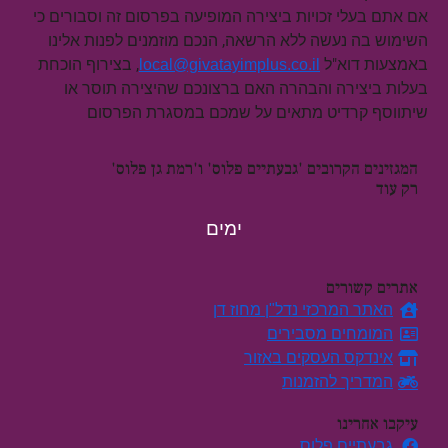
אם אתם בעלי זכויות ביצירה המופיעה בפרסום זה וסבורים כי
השימוש בה נעשה ללא הרשאה, הנכם מוזמנים לפנות אלינו
באמצעות דוא"ל
, בצירוף הוכחת
local@givatayimplus.co.il
בעלות ביצירה והבהרה האם ברצונכם שהיצירה תוסר או
שיתווסף קרדיט מתאים על שמכם במסגרת הפרסום
המגזינים הקרובים 'גבעתיים פלוס' ו'רמת גן פלוס'
רק עוד
ימים
אתרים קשורים
האתר המרכזי נדל"ן מחוז דן
המומחים מסבירים
אינדקס העסקים באזור
המדריך להזמנות
עיקבו אחרינו
גבעתיים פלוס