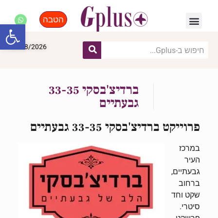
הטבה
פנאי, לייף סטייל, קניות
התחדשות עירונית
מומחים מקצועיים
פתח סרגל
09/08/2026
ברדיצ'בסקי 33-35
גבעתיים
פרוייקט ברדיצ'בסקי 33-35 גבעתיים
במרכז
העיר
גבעתיים,
ברחוב
שקט וחד
סיטרי.