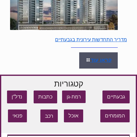
מדריך התחדשות עירונית בגבעתיים
קראו עוד
קטגוריות
גבעתיים
כתבות
נדל"ן
רמת-גן
המומחים
אוכל
רכב
פנאי