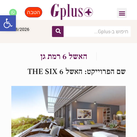
הטבה
פנאי, לייף סטייל, קניות
התחדשות עירונית
מומחים מקצועיים
פתח סרגל
09/08/2026
האשל 6 רמת גן
שם הפרוייקט: האשל 6 THE SIX