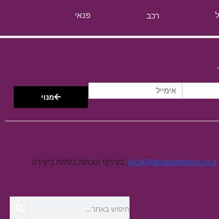
רכב
פנאי
מנוי
, בצירוף הוכחת בעלות ביצירה
local@givatayimplus.co.il