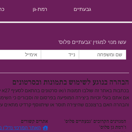
גבעתיים
רמת-גן
כת
עשו מנוי למגזין 'גבעתיים פלוס'
הבהרה בנוגע לשימוש בתמונות ובסרטונים
בכתבות באתר זה שולבו תמונות ו/או סרטונים בהתאם לסעיף 27א לחוק זכויות יוצרים, התשס"ח–2007.
אם אתם בעלי זכויות ביצירה המופיעה בפרסום זה וסבורים כי השימ
והבהרה האם ברצונכם שהיצירה תוסר או שיתווסף קרדיט מתאים 
המגזינים הקרובים 'גבעתיים פלוס'
אתרים קשורים
ו'רמת גן פלוס'
האתר המרכזי נדל"ן מח