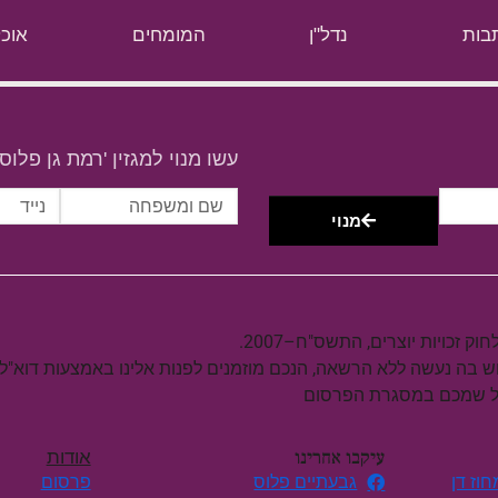
בות
נדל"ן
המומחים
אוכל
עשו מנוי למגזין 'רמת גן פלוס'
מנוי
וש בה נעשה ללא הרשאה, הנכם מוזמנים לפנות אלינו באמצעות דוא"ל
על שמכם במסגרת הפרסום
עיקבו אחרינו
אודות
וז דן
גבעתיים פלוס
פרסום