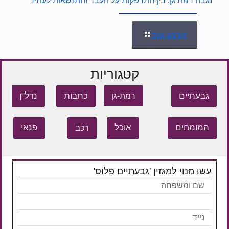
נגבה רמת גן: בין התרפקות על העבר והתנשאות לעתיד
קראו עוד
קטגוריות
גבעתיים
כתבות
נדל"ן
רמת-גן
המומחים
אוכל
רכב
פנאי
עשו מנוי למגזין 'גבעתיים פלוס'