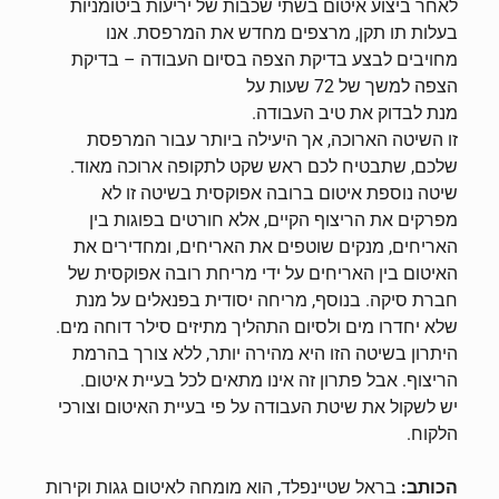
לאחר ביצוע איטום בשתי שכבות של יריעות ביטומניות
בעלות תו תקן, מרצפים מחדש את המרפסת. אנו
מחויבים לבצע בדיקת הצפה בסיום העבודה – בדיקת
הצפה למשך של 72 שעות על
מנת לבדוק את טיב העבודה.
זו השיטה הארוכה, אך היעילה ביותר עבור המרפסת
שלכם, שתבטיח לכם ראש שקט לתקופה ארוכה מאוד.
שיטה נוספת איטום ברובה אפוקסית בשיטה זו לא
מפרקים את הריצוף הקיים, אלא חורטים בפוגות בין
האריחים, מנקים שוטפים את האריחים, ומחדירים את
האיטום בין האריחים על ידי מריחת רובה אפוקסית של
חברת סיקה. בנוסף, מריחה יסודית בפנאלים על מנת
שלא יחדרו מים ולסיום התהליך מתיזים סילר דוחה מים.
היתרון בשיטה הזו היא מהירה יותר, ללא צורך בהרמת
הריצוף. אבל פתרון זה אינו מתאים לכל בעיית איטום.
יש לשקול את שיטת העבודה על פי בעיית האיטום וצורכי
הלקוח.
הכותב:
בראל שטיינפלד, הוא מומחה לאיטום גגות וקירות