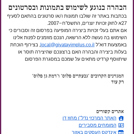
הבהרה בנוגע לשימוש בתמונות ובסרטונים
בכתבות באתר זה שולבו תמונות ו/או סרטונים בהתאם לסעיף
27א לחוק זכויות יוצרים, התשס"ח–2007.
אם אתם בעלי זכויות ביצירה המופיעה בפרסום זה וסבורים כי
השימוש בה נעשה ללא הרשאה, הנכם מוזמנים לפנות אלינו
באמצעות דוא"ל
, בצירוף הוכחת
local@givatayimplus.co.il
בעלות ביצירה והבהרה האם ברצונכם שהיצירה תוסר או
שיתווסף קרדיט מתאים על שמכם במסגרת הפרסום
המגזינים הקרובים 'גבעתיים פלוס' ו'רמת גן פלוס'
רק עוד
ימים
אתרים קשורים
האתר המרכזי נדל"ן מחוז דן
המומחים מסבירים
אינדקס העסקים באזור