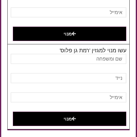
מנוי
עשו מנוי למגזין 'רמת גן פלוס'
מנוי