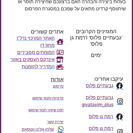
בעלות ביצירה והבהרה האם ברצונכם שהיצירה תוסר או
שיתווסף קרדיט מתאים על שמכם במסגרת הפרסום
המגזינים הקרובים
אתרים קשורים
'גבעתיים פלוס' ו'רמת גן
האתר המרכזי נדל"ן
פלוס'
מחוז דן
רק עוד
המומחים מסבירים
ימים
אינדקס העסקים באזור
המדריך להזמנות
עיקבו אחרינו
אודות
גבעתיים פלוס
פרסום
גבעתיים פלוס
פרטיות ותנאי שימוש
givatayim_plus
תוכן שיווקי תנאי שימוש
רמת גן פלוס
יצירת קשר
רמת גן פלוס
שלחו אלינו ווטסאפ