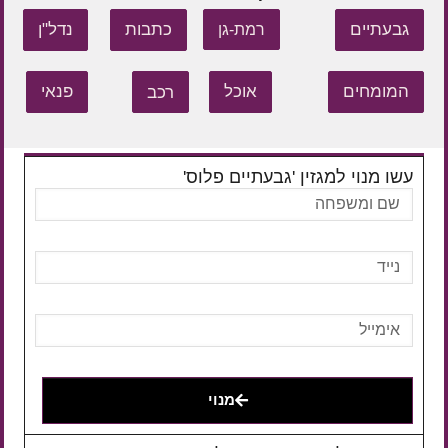
גבעתיים
כתבות
נדל"ן
רמת-גן
המומחים
אוכל
רכב
פנאי
עשו מנוי למגזין 'גבעתיים פלוס'
מנוי