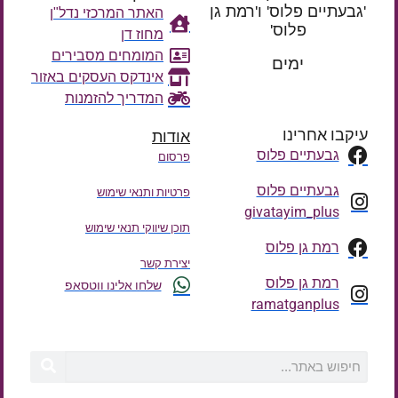
'גבעתיים פלוס' ו'רמת גן
האתר המרכזי נדל"ן
פלוס'
מחוז דן
רק עוד
המומחים מסבירים
ימים
אינדקס העסקים באזור
המדריך להזמנות
עיקבו אחרינו
אודות
גבעתיים פלוס
פרסום
גבעתיים פלוס
פרטיות ותנאי שימוש
givatayim_plus
תוכן שיווקי תנאי שימוש
רמת גן פלוס
יצירת קשר
רמת גן פלוס
שלחו אלינו ווטסאפ
ramatganplus