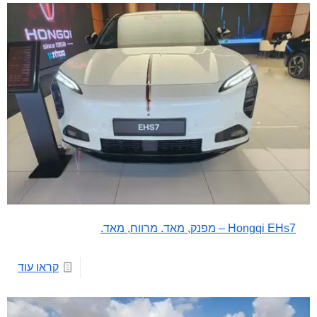
Hongqi EHs7 – מפנק, מאד. מרווח, מאד.
קראו עוד