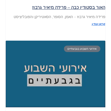
האור בסטודיו כבה – פרידה מיאיר גרבוז
פרידה מיאיר גרבוז – האמן, הסופר, הסאטיריקן והפובליציסט
קראו עוד»
אירועי השבוע בגבעתיים