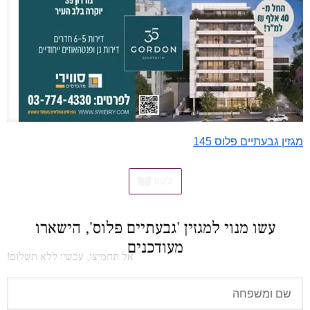
מגזין גבעתיים פלוס 145
לעוד
עשו מנוי למגזין 'גבעתיים פלוס', הישארו
מעודכנים
אל תחמיצו, עכשיו ללא תשלום!