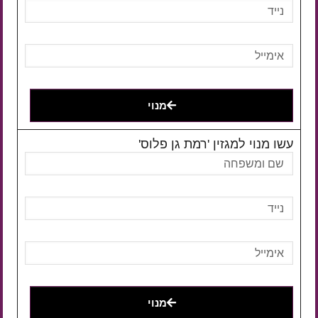
מנוי
עשו מנוי למגזין 'רמת גן פלוס'
מנוי