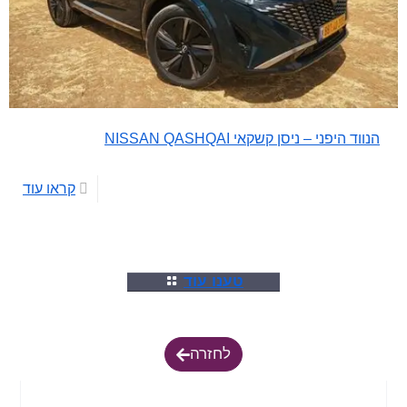
הנווד היפני – ניסן קשקאי NISSAN QASHQAI
קראו עוד
טענו עוד
לחזרה