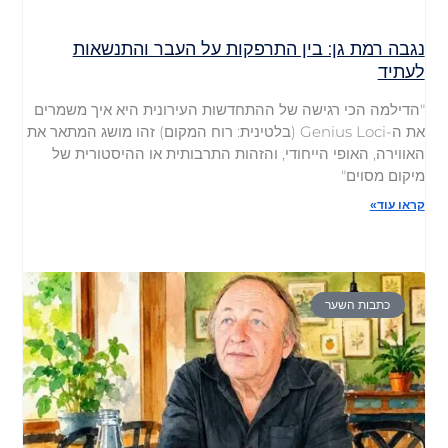
נגבה רמת גן: בין התרפקות על העבר והתנשאות
לעתיד
"הדילמה הכי רגישה של ההתחדשות העירונית היא איך משמרים
את ה-Genius Loci (בלטינית: רוח המקום) זהו מושג המתאר את
האווירה, האופי הייחודי, והזהות התרבותית או ההיסטורית של
מיקום מסוים"
קראו עוד»
כתבות השער