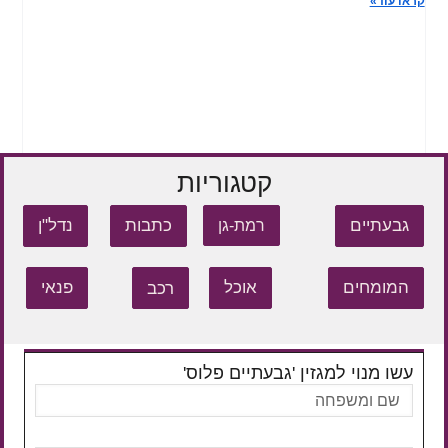
קראו עוד»
קטגוריות
גבעתיים
כתבות
נדל"ן
רמת-גן
המומחים
אוכל
רכב
פנאי
עשו מנוי למגזין 'גבעתיים פלוס'