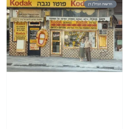
חדשות הנדל"ן דן