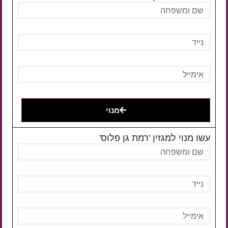
מנוי
עשו מנוי למגזין 'רמת גן פלוס'