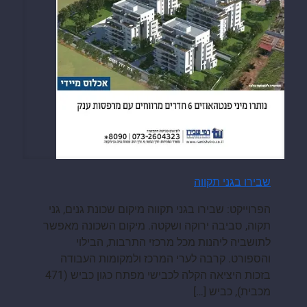
שבירו בגני תקווה
הפרוייקט: שבירו בגני תקווה מיקום שכונת גנים, גני
תקוה, סביבה ירוקה ושקטה. מיקום השכונה מאפשר
לתושביה ליהנות מכל מרכזי התרבות, הבילוי
והספורט. קרבה לערי המרכז ולמקומות העבודה
בזכות היציאה הקלה לכבישי מפתח כגון כביש (471
מכבית), כביש
[…]