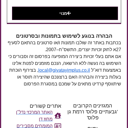
מנוי
הבהרה בנוגע לשימוש בתמונות ובסרטונים
בכתבות באתר זה שולבו תמונות ו/או סרטונים בהתאם לסעיף
27א לחוק זכויות יוצרים, התשס"ח–2007.
אם אתם בעלי זכויות ביצירה המופיעה בפרסום זה וסבורים כי
השימוש בה נעשה ללא הרשאה, הנכם מוזמנים לפנות אלינו
באמצעות דוא"ל
local@givatayimplus.co.il
, בצירוף הוכחת
בעלות ביצירה והבהרה האם ברצונכם שהיצירה תוסר או
שיתווסף קרדיט מתאים על שמכם במסגרת הפרסום
המגזינים הקרובים
אתרים קשורים
'גבעתיים פלוס' ו'רמת גן
האתר המרכזי נדל"ן
פלוס'
מחוז דן
רק עוד
המומחים מסבירים