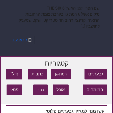
שם הפרוייקט: האשל 6 THE SIX
מיקום אשל 6 רמת גן, בקרבת צומת הרחובות
הרוא"ה וקרינצי, רחוב חד סטרי קטן ושקט שמעניק
לתושביו
[…]
קראו עוד
קטגוריות
גבעתיים
כתבות
נדל"ן
רמת-גן
המומחים
אוכל
רכב
פנאי
עשו מנוי למגזין 'גבעתיים פלוס'