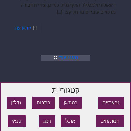
הזואולוגי ולמכללה האקדמית. כמו כן, צירי תחבורה
מרכזיים עוברים מרחק קצר
[…]
קראו עוד
טענו עוד
קטגוריות
גבעתיים
כתבות
נדל"ן
רמת-גן
המומחים
אוכל
רכב
פנאי