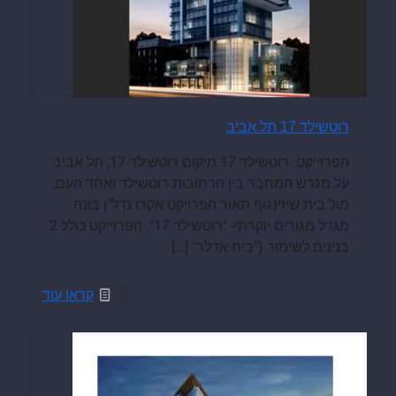
רוטשילד 17 תל אביב
הפרוייקט: רוטשילד 17 מיקום רוטשילד 17, תל אביב
על מגרש המחבר בין הרחובות רוטשילד ואחד העם,
מול בית שיזינגוף תאור הפרויקט אקרו נדל"ן בונה
מגדל מגורים יוקרתי- "רוטשילד 17". הפרוייקט כולל 2
בנינים לשימור ("בית אדלר"
[…]
קראו עוד