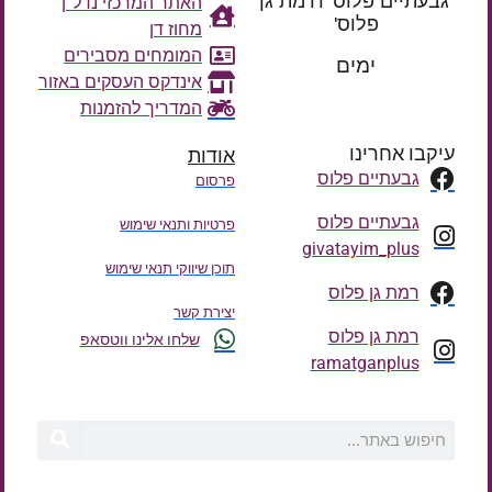
'גבעתיים פלוס' ו'רמת גן
האתר המרכזי נדל"ן
פלוס'
מחוז דן
רק עוד
המומחים מסבירים
ימים
אינדקס העסקים באזור
המדריך להזמנות
עיקבו אחרינו
אודות
גבעתיים פלוס
פרסום
גבעתיים פלוס
פרטיות ותנאי שימוש
givatayim_plus
תוכן שיווקי תנאי שימוש
רמת גן פלוס
יצירת קשר
רמת גן פלוס
שלחו אלינו ווטסאפ
ramatganplus