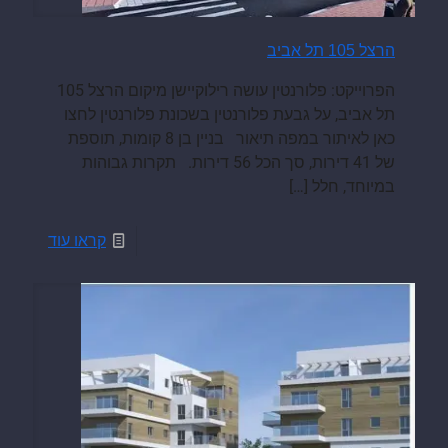
הרצל 105 תל אביב
הפרוייקט: פלורנטין עושה רילוקיישן מיקום הרצל 105
תל אביב, על גבעת פלורנטין בשכונת פלורנטין לחצו
כאן לאיתור במפה תיאור בניין בן 8 קומות, תוספת
של 41 דירות, סך הכל 56 דירות. תקרות גבוהות
במיוחד, חלל
[…]
קראו עוד