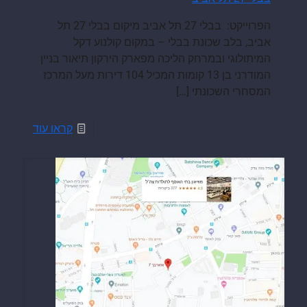
הפרוייקט: בבלי 27 תל אביב מיקום בבלי 27 תל
אביב, בלב שכונת בבלי – במקום קולנוע דקל
המיתולוגי ובמרחק הליכה מפארק הירקון תיאור בניין
המודרני בן 13 קומות המכיל 104 דירות מעל המרכז
המסחרי השכונתי
[…]
קראו עוד