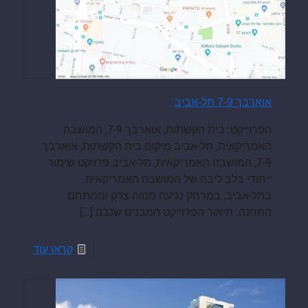
אוארבך 7-9 תל-אביב
הפרוייקט: בית הקשתות, אוארבך 7-9, המושבה
האמריקאית, תל-אביב מיקום בית הקשתות, אוארבך
7-9, המושבה האמריקאית, תל-אביב פרויקט שימור
ייחודי בלב ליבה של המושבה האמריקאית
בתל-אביב, במרחק נגיעה מנווה צדק וממתחם
התחנה. תיאור הפרוייקט המבנים שנבנו
[…]
קראו עוד