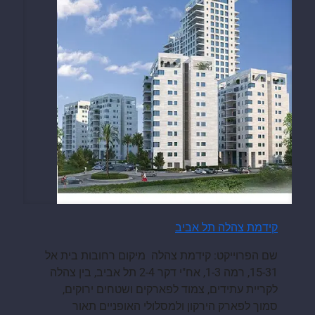
קידמת צהלה תל אביב
שם הפרוייקט: קידמת צהלה מיקום רחובות בית אל
15-31, רמה 1-3, אח"י דקר 2-4 תל אביב, בין צהלה
לקריית עתידים, צמוד לפארקים ושטחים ירוקים,
סמוך לפארק הירקון ולמסלולי האופניים תאור