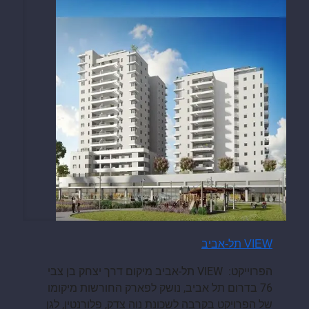
VIEW תל-אביב
הפרוייקט: VIEW תל-אביב מיקום דרך יצחק בן צבי
76 בדרום תל אביב, נושק לפארק החורשות מיקומו
של הפרויקט בקרבה לשכונת נוה צדק, פלורנטין, לגן