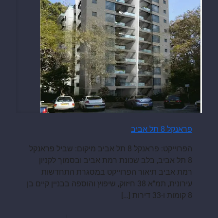
פראנקל 8 תל אביב
הפרוייקט: פראנקל 8 תל אביב מיקום: שביל פראנקל
8 תל אביב, בלב שכונת רמת אביב ובסמוך לקניון
רמת אביב תיאור הפרוייקט במסגרת התחדשות
עירונית, תמ"א 38 חיזוק, שיפוץ והוספה בבניין קיים בן
8 קומות ו-33 דירות
[…]