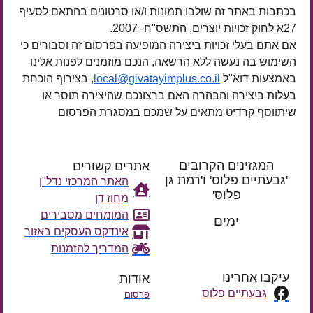
בכתבות באתר זה שולבו תמונות ו/או סרטונים בהתאם לסעיף
27א לחוק זכויות יוצרים, התשס"ח–2007.
אם אתם בעלי זכויות ביצירה המופיעה בפרסום זה וסבורים כי
השימוש בה נעשה ללא הרשאה, הנכם מוזמנים לפנות אלינו
באמצעות דוא"ל
local@givatayimplus.co.il
, בצירוף הוכחת
בעלות ביצירה והבהרה האם ברצונכם שהיצירה תוסר או
שיתווסף קרדיט מתאים על שמכם במסגרת הפרסום
המגזינים הקרובים
אתרים קשורים
'גבעתיים פלוס' ו'רמת גן
האתר המרכזי נדל"ן
פלוס'
מחוז דן
רק עוד
המומחים מסבירים
ימים
אינדקס העסקים באזור
המדריך להזמנות
עיקבו אחרינו
אודות
גבעתיים פלוס
פרסום