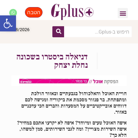
הטבה
פנאי, לייף סטייל, קניות
התחדשות עירונית
מומחים מקצועיים
פתח סרגל
06/08/2026
דניאלה ביסטרו בשכונה
נחלת יצחק
חויית האוכל והאלכוהול בגבעתיים ובאזור הולכת
ומתפתחת. בר פנזור מסכמת את ביקוריה ומגישה לכם
דווחים אובייקטיביים על המסעדות והברים הכי עדכניים
באזור.
איפה האוכל טעים ומיוחד? איפה לא יקרעו אתכם במחיר?
איפה השירות מצויין? ומה לגבי השירותים, סמן למשהו,
הלא כך?