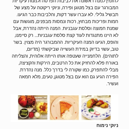
להזמין למנה ראשונה את לביבות הפרסה ולמנות עיקריות
המבורגר עם בצל מטוגן ופירה, וניוקי ריקוטה על מצע של
תבשיל גלילי. לא עברו עשר דקות, והלביבות כבר הגיעו.
חמות ופריכות מבחוץ, רכות ונמסות מבפנים, מוגשות עם
שמנת חמוצה וסלסת עגבניות. המנה הייתה נהדרת, אבל
לא היינו מתנגדות לעוד קצת סלסת עגבניות… רק סיימנו,
והופס, הגיעו המנה העיקריות. ההמבורגר היה מצוין. בשר
טוב, עשוי בדיוק במידת העשייה שביקשתי (מדיום,
לתוהים). הלחמנייה שעטפה אותו הייתה אלוהית, והצליחה
באורח פלא להחזיק את כל הרטבים, הירקות והקציצה,
מבלי להתפרק, כמו שקורה לי בדרך כלל. מנה נהדרת.
הפירה הגיע גם הוא עם בצל מטוגן, טעים, מלא חמאה
ועשיר.
ניוקי נימוח