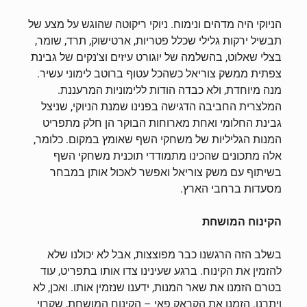
הניוקי היה מדהים ונימוח. ניוקי ריקוטה שהוגש על מצע של
תבשיל ירקות גלילי שכלל פטריות, ארטישוק, תרד, שומר,
בצלי שאלוט, בהשלמה של יוגורט עיזים וצ'נקים של גבינת
צפתית ממשק צוריאל כשהכל עטוף ברוטב לימוני עשיר.
מנה מיוחדת, ולא כבדה הודות ללימוניות המרעננת.
המלצרית החביבה הדגישה בפנינו שמנת הניוקי, שניצל
גבינת החלומי ואחת מארוחות הבוקר הן חלק מתפריט
המנות הגליליות של משחקי השף שאומץ במקום. כלומר,
אלה מתכונים שהכינו מתמודדי תוכנית משחקי השף
בשיתוף עם משק צוריאל ואפשר לאכול אותן במבחר
מסעדות ברחבי הארץ.
הקינוח המושחת
בשלב הזה הרגשנו כבר מפוצצות, אבל לא יכולנו שלא
להזמין את הקינוח. ברגע שעינינו צדו אותו בתפריט, עוד
בטרם הזמנו את שאר המנות, ידענו שנזמין אותו. ואכן, לא
ויתרנו. הזמנו את הקראק פאי – הקינוח המושחת, שקרוי