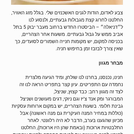
צבע לאדום, הודות לגנים האשכנזים שלי. בגלל מזג האוויר,
החלטנו לחרוג קצת מגבולות גבעתיים, ולנסוע לנו
ל״דניאלה״ – הביסטרו החדש ברחוב מעבר יבוק 5 בתל
אביב ממש על גבול גבעתיים. משעות אחר הצהריים,
בכניסה למקום, יש מקומות חנייה השמורים לסועדים, כך
שאין צורך לבזבז זמן בחיפוש חניה.
מבחר מגוון
חנינו, נכנסנו, בחרנו לנו שולחן, ומיד הגיעה מלצרית
נחמדה עם התפריטים. עיון קצר בתפריט הראה לנו זה
לצד זה מגוון רחב: כבד קצוץ, שניצל,
המבורגר ומק אנד צ'יז וגם ניוקי, דגים מעושנים ושניצל
גבינת חלומי. בשעות הצהריים, יש במקום ארוחות עסקיות
(כוללות במחיר המנה העיקרית גם מנה ראשונה) אבל
מכיוון שהגענו בערב, הדבר לא היה רלוונטי. לאחר
התלבטויות ארוכות (ובאמת שהן היו ארוכות), החלטנו