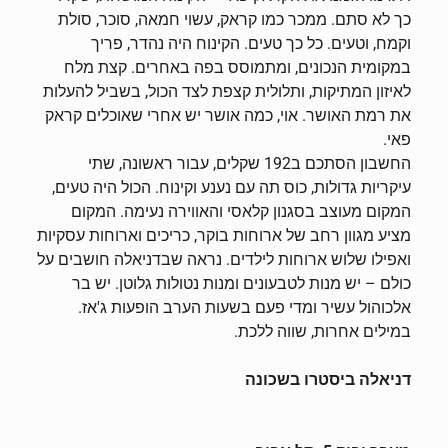
כך לא סתם. ממכר כמו קראק, עשוי חמאה, סוכר, סולת
וקמח, וטעים. כל כך טעים. הקינוח היה נהדר, פריך
במקומית הנכונים, ומתמוסס בפה באחרים. קצת מלח
לאיזון המתיקות, ותלולית קצפת לצד הכול, בשביל להעלות
את רמת האושר. אוי, כמה אושר יש אחרי שאוכלים קראק
פאי.
החשבון הסתכם ב192 שקלים, עבור ראשונה, שתי
עיקריות גדולות, כוס תה עם נענע וקינוח. הכול היה טעים,
המקום מעוצב בסגנון קלאסי והאווירה נעימה. המקום
מציע מגוון רחב של ארוחות בוקר, כריכים וארוחות עסקיות
ואפילו שלוש ארוחות לילדים. נראה שבדניאלה חושבים על
כולם – יש מנות לטבעונים ומנות נטולות גלוטן. יש בר
אלכוהול עשיר ומדי פעם בשעות הערב הופעות ג'אז.
במילים אחרות, שווה ללכת.
דניאלה ביסטרו בשכונה