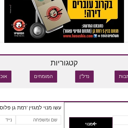
קטגוריות
בות
נדל"ן
המומחים
אוכל
עשו מנוי למגזין 'רמת גן פלוס'
מנוי