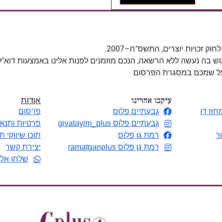
מוש בה נעשה ללא הרשאה, הנכם מוזמנים לפנות אלינו באמצעות דוא"
 על שמכם במסגרת הפרסום
עיקבו אחרינו
אודות
חוז דן
גבעתיים פלוס
פרסום
גבעתיים פלוס givatayim_plus
פרטיות ותנאי
ר
רמת גן פלוס
תוכן שיווקי ת
רמת גן פלוס ramatganplus
יצירת קשר
שלחו אלי