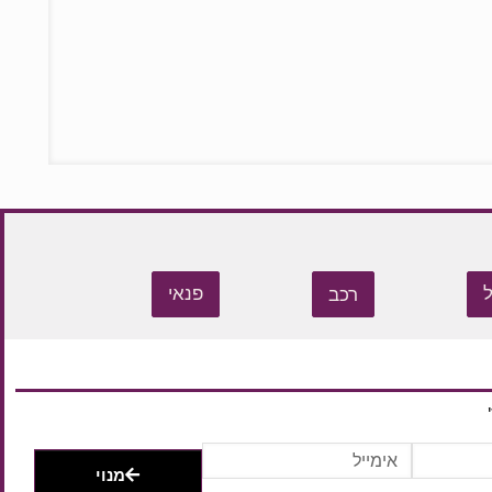
רכב
פנאי
מנוי