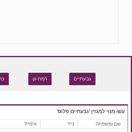
גבעתיים
רמת-גן
כת
עשו מנוי למגזין 'גבעתיים פלוס'