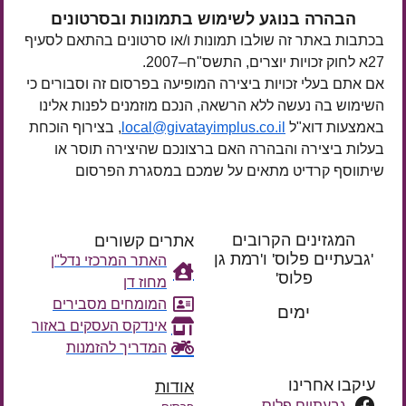
הבהרה בנוגע לשימוש בתמונות ובסרטונים
בכתבות באתר זה שולבו תמונות ו/או סרטונים בהתאם לסעיף
27א לחוק זכויות יוצרים, התשס"ח–2007.
אם אתם בעלי זכויות ביצירה המופיעה בפרסום זה וסבורים כי
השימוש בה נעשה ללא הרשאה, הנכם מוזמנים לפנות אלינו
באמצעות דוא"ל
local@givatayimplus.co.il
, בצירוף הוכחת
בעלות ביצירה והבהרה האם ברצונכם שהיצירה תוסר או
שיתווסף קרדיט מתאים על שמכם במסגרת הפרסום
המגזינים הקרובים
אתרים קשורים
'גבעתיים פלוס' ו'רמת גן
האתר המרכזי נדל"ן
פלוס'
מחוז דן
רק עוד
המומחים מסבירים
ימים
אינדקס העסקים באזור
המדריך להזמנות
עיקבו אחרינו
אודות
גבעתיים פלוס