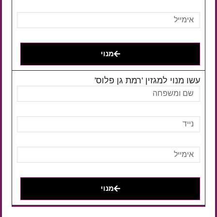
מנוי
עשו מנוי למגזין 'רמת גן פלוס'
מנוי