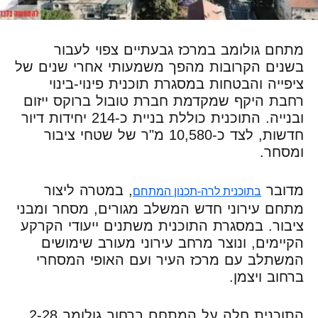
מתחם גולומב במרכז גבעתיים צפוי לעבור
בשנים הקרובות מהפך משמעותי אחרי שנים של
ציפייה והבטחות במסגרת תוכנית פינוי-בינוי
רחבת היקף שמקדמת חברת טובול ברוקס ייזום
ובנייה. התוכנית כוללת בניית כ-214 יחידות דיור
חדשות, לצד כ-10,580 מ"ר של שטחי ציבור
ומסחר.
מדובר
, במטרה ליצור
בתוכנית לרה-תכנון המתחם
מתחם עירוני חדש המשלב מגורים, מסחר ומבני
ציבור. במסגרת התוכנית משתנים ייעודי הקרקע
הקיימים, ונוצר מרחב עירוני מעורב שימושים
המשתלב עם מרכז העיר ועם האופי המסחרי
ברחוב ויצמן.
התוכנית חלה על המתחם ברחוב גולומב 2-28